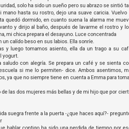
uridad, solo ha sido un sueño pero su abrazo se sintió t
i mano hasta su rostro, dejo una suave caricia. Vuelvo
enta quedó dormido, en cuanto suena la alarma me muev
vanto y dirijo al baño, después de lavarme el rostro y l
ina, mi chica prepara el desayuno. Luce concentrada
 un calído beso en sus labios. Ella sonríe.
as y luego tomamos asiento, ella da un trago a su ca
l yogurt.
 saludo con alegría. Se prepara un café y se sienta c
a escuela si me lo permiten- dice. Ambos asentimos, m
dos, ya que no siempre tiene en cuenta a Emma para tom
e las dos mujeres más bellas y de mi hijo que por cier
ida suegra frente a la puerta -¿que haces aquí?- pregunt
r
que hablar contigo ha sido una perdida de tiempo por e