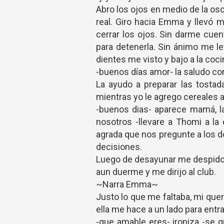
Abro los ojos en medio de la osc
real. Giro hacia Emma y llevó m
cerrar los ojos. Sin darme cu
para detenerla. Sin ánimo me le
dientes me visto y bajo a la coc
-buenos días amor- la saludo con
La ayudo a preparar las tostad
mientras yo le agrego cereales a
-buenos dias- aparece mamá, la
nosotros -llevare a Thomi a l
agrada que nos pregunte a los 
decisiones.
Luego de desayunar me despido d
aun duerme y me dirijo al club.
~Narra Emma~
Justo lo que me faltaba, mi quer
ella me hace a un lado para entra
-que amable eres- ironiza -se 