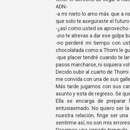
ADN-
-a mi nieto lo amo más que a na
que solo te aseguraste el futuro .
-¿así como usted se aprovecho de
-¡no te atrevas a dar ese golpe ba
-no perderé mi tiempo con ust
chocolatada como a Thomi le gu
-que placer tendré cuando te la
pasos marcharse, ni siquiera vo
Decido subir al cuarto de Thomi
me convida con una de sus galle
Más tarde jugamos con sus carr
asunto y esta de regreso. Se que
Ella se encarga de preparar 
entusiasmado. No quiero ser la
nuestra relación, finge ser un
sentirme así, no son mis errores
Pasamos una jornada tranquila, a