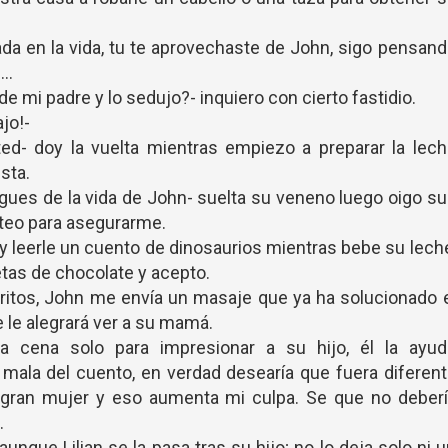
da en la vida, tu te aprovechaste de John, sigo pensan
..
 mi padre y lo sedujo?- inquiero con cierto fastidio.
jo!-
ed- doy la vuelta mientras empiezo a preparar la lech
sta.
rgues de la vida de John- suelta su veneno luego oigo s
lteo para asegurarme.
 y leerle un cuento de dinosaurios mientras bebe su lech
tas de chocolate y acepto.
itos, John me envía un masaje que ya ha solucionado 
 le alegrará ver a su mamá.
la cena solo para impresionar a su hijo, él la ayud
 mala del cuento, en verdad desearía que fuera diferen
a gran mujer y eso aumenta mi culpa. Se que no deber
.
unque Lilian se la pasa tras su hijo; no lo deja solo ni 