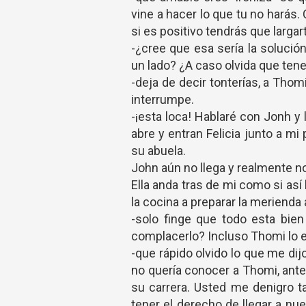
vine a hacer lo que tu no harás.
si es positivo tendrás que largart
-¿cree que esa sería la solució
un lado? ¿A caso olvida que tene
-deja de decir tonterías, a Thom
interrumpe.
-¡esta loca! Hablaré con Jonh y l
abre y entran Felicia junto a m
su abuela.
John aún no llega y realmente no
Ella anda tras de mi como si as
la cocina a preparar la merienda 
-solo finge que todo esta bien
complacerlo? Incluso Thomi lo e
-que rápido olvido lo que me di
no quería conocer a Thomi, ante
su carrera. Usted me denigro t
tener el derecho de llegar a nu