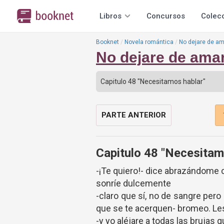
Libros
Concursos
Colec
Booknet
Novela romántica
No dejare de am
No dejare de ama
PARTE ANTERIOR
Capitulo 48 "Necesitam
-¡Te quiero!- dice abrazándome
sonríe dulcemente
-claro que sí, no de sangre pero
que se te acerquen- bromeo. Les
-y yo aléjare a todas las brujas