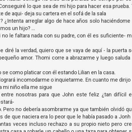
 Conseguiré lo que sea de mi hijo para hacer esa prueba.
e de aqui- deja su cartera en el sofá de la sala
n? ¿Intenta arreglar algo de hace años solo haciéndome
mos un hijo? ...
i no le faltara nada con su padre, con él es suficiente- 
e diré la verdad, quiero que se vaya de aquí - la puerta 
i pequeño amor. Thomi corre a abrazarme y luego saluda
 se como platicar con él estando Lilian en la casa.
í logrará incomodarme o inquietarme. En cuanto me dirijo
a mi niño ella me sigue
 entre nosotras para que John este feliz ¿tan difícil 
stará-
jo. Pero no debería asombrarme ya que también olvidó q
s de que naciera era lo peor que le había pasado a Jonh
antas veces incluso rechazo a su propio nieto pero cr
estra casa a robarle un cabello o una taza para obtener 