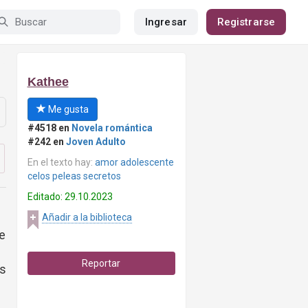
Ingresar
Registrarse
Kathee
Me gusta
#4518 en
Novela romántica
#242 en
Joven Adulto
En el texto hay:
amor adolescente
celos peleas secretos
Editado: 29.10.2023
Añadir a la biblioteca
me
Reportar
as