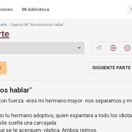
ciones
Mi biblioteca
arte
Capitulo 48 "Necesitamos hablar"
rte
format_size
add_circle_outline
remove_circle_outline
1
SIGUIENTE PARTE
os hablar"
 con fuerza -eres mi hermano mayor- nos separamos y 
 si tu hermano adoptivo, quien espantara a todo los idiot
lie suelta una carcajada
 que se te acerquen- réplica. Ambos reímos.