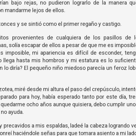
an bajo rejas, no pudieron lograrlo de la manera qu
n mandarme lejos de ellos.
nces y se sintió como el primer regaño y castigo.
tos provenientes de cualquiera de los pasillos de l
mas, solía escapar de ellos a pesar de que me es imposib
 imposible, mi apariencia es difícil de esconder, ten
 llega hasta mis hombros y mi estatura es lo suficien
n lo diría? El pequeño niño miedoso parecía un feroz lo
otea, miré desde mi altura el paso del crepúsculo, inten
arado para hoy, había esperado tanto por este día, tr
a quedarme ocho años aunque quisiera, debo cumplir un
 no ayuda.
precavidos a mis espaldas, ladeé la cabeza logrando v
 sonreí haciéndole señas para que tomara asiento a mi lad