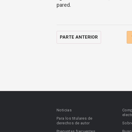
pared.
PARTE ANTERIOR
Noticias
Comp
elect
Para los titulares de
derechos de autor
Sobr
Preguntas frecuentes
Busca