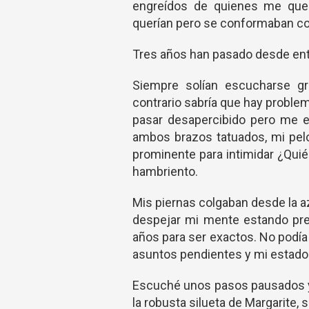
engreídos de quienes me querí
querían pero se conformaban co
Tres años han pasado desde ento
Siempre solían escucharse gri
contrario sabría que hay proble
pasar desapercibido pero me es
ambos brazos tatuados, mi pelo
prominente para intimidar ¿Quié
hambriento.
Mis piernas colgaban desde la az
despejar mi mente estando prep
años para ser exactos. No podí
asuntos pendientes y mi estado
Escuché unos pasos pausados y 
la robusta silueta de Margarite,