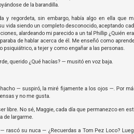
oyándose de la barandilla.
da y regordeta, sin embargo, había algo en ella que 
a su vida siendo un completo desconocido, aceptando ca
iones, alardeando mi parecido a un tal Phillip ¿Quién er
o paraba de hablar acerca de él. Me enseñó como aprend
o psiquiátrico, a tejer y como engañar a las personas.
rde, querido ¿Qué hacías? — musitó en voz baja.
chacho — suspiró, la miré fijamente a los ojos —. Por m
iensas y no me gusta.
er libre. No sé, Maggie, cada día que permanezco en es
a de largarme.
ías — rascó su nuca — ¿Recuerdas a Tom Pez Loco? Lueg