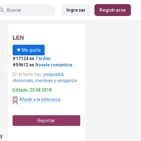
Ingresar
Registrarse
LEN
Me gusta
#17124 en
Thriller
#59612 en
Novela romántica
En el texto hay:
psiquiatra
,
chicomalo
,
mentiras y venganza
Editado: 23.08.2018
Añadir a la biblioteca
Reportar
y