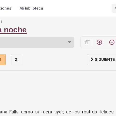
ciones
Mi biblioteca
I
a noche
format_size
add_circle_outline
remove_circle_outline
1
2
SIGUIENTE
ana Falls como si fuera ayer, de los rostros felices 