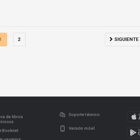
1
2
SIGUIENTE
Soporte técnico
ra de libros
rónicos
Versión móvil
e Booknet
r usuarios