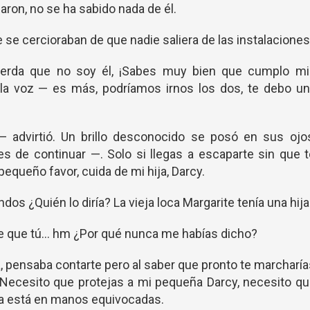
aron, no se ha sabido nada de él.
 se cercioraban de que nadie saliera de las instalaciones
cuerda que no soy él, ¡Sabes muy bien que cumplo mi
a voz — es más, podríamos irnos los dos, te debo un
 advirtió. Un brillo desconocido se posó en sus ojos
es de continuar —. Solo si llegas a escaparte sin que 
queño favor, cuida de mi hija, Darcy.
os ¿Quién lo diría? La vieja loca Margarite tenía una hija
 de que tú… hm ¿Por qué nunca me habías dicho?
ia, pensaba contarte pero al saber que pronto te marcharí
 Necesito que protejas a mi pequeña Darcy, necesito q
hora está en manos equivocadas.