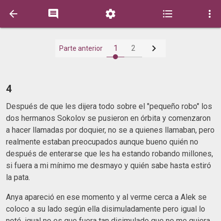






1
2
Parte anterior
4
Después de que les dijera todo sobre el "pequeño robo" los
dos hermanos Sokolov se pusieron en órbita y comenzaron
a hacer llamadas por doquier, no se a quienes llamaban, pero
realmente estaban preocupados aunque bueno quién no
después de enterarse que les ha estando robando millones,
si fuera a mi mínimo me desmayo y quién sabe hasta estiró
la pata.
Anya apareció en ese momento y al verme cerca a Alek se
coloco a su lado según ella disimuladamente pero igual lo
noté, igual no es que fuera tan disimulado que no me quiera