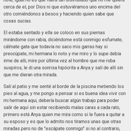
cerca de el, por Dios ni que estuviéramos uno encima del
otro comiéndonos a besos y haciendo quien sabe que
cosas sucias.
El estaba sentado y ella se coloco en sus piernas
mirándome con rabia, diciéndome está conmigo esfumate,
cálmate gata que todavía no saco mis garras hay si
preocúpate, mi hermana lo noto y me miro y lo supe debía
irme de alli, mire por última vez al hombre que me roba
suspiros, le di una sonrisa hipócrita a Anya y salí de allí sin
que me dieran otra mirada.
Salí al patio y me senté al borde de la piscina metiendo los
pies al agua, y me pongo a pensar si es buena idea vivir con
mi hermana aqui, debería buscar algún trabajo para poder
salir de aquí sin estar recibiendo malas caras a cada rato,
primero está Anya quien me mira como si le fuera a quitar a
su esposo y es que lo admito nos tiramos unas que otras
miradas pero no de "escápate conmigo" si no al contrario,