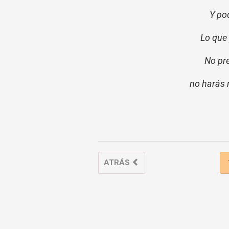
Y pod
Lo que 
No pre
no harás n
ATRÁS