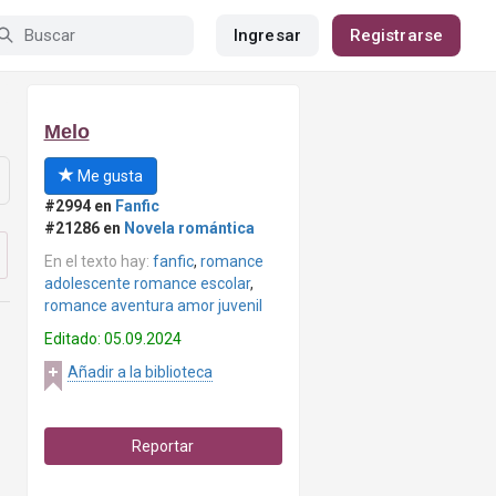
Ingresar
Registrarse
Melo
Me gusta
#2994 en
Fanfic
#21286 en
Novela romántica
En el texto hay:
fanfic
,
romance
adolescente romance escolar
,
romance aventura amor juvenil
Editado: 05.09.2024
Añadir a la biblioteca
Reportar