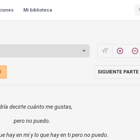
ciones
Mi biblioteca
format_size
add_circle_outline
remove_circle_outline
1
SIGUIENTE PARTE
dría decirte cuánto me gustas,
pero no puedo.
ue hay en mí y lo que hay en ti pero no puedo.