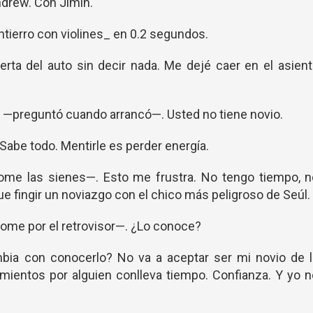
ndrew. Con Jimin.
ntierro con violines_ en 0.2 segundos.
uerta del auto sin decir nada. Me dejé caer en el asien
 —preguntó cuando arrancó—. Usted no tiene novio.
abe todo. Mentirle es perder energía.
me las sienes—. Esto me frustra. No tengo tiempo, n
e fingir un noviazgo con el chico más peligroso de Seúl.
ome por el retrovisor—. ¿Lo conoce?
ia con conocerlo? No va a aceptar ser mi novio de l
mientos por alguien conlleva tiempo. Confianza. Y yo 