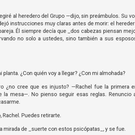
giré al heredero del Grupo —dijo, sin preámbulos. Su v
ejó instrucciones muy claras antes de morir: el herede
 pareja. Él siempre decía que _dos cabezas piensan mej
rvando no solo a ustedes, sino también a sus esposos
i planta. ¿Con quién voy a llegar? ¿Con mi almohada?
ro ¿no cree que es injusto? —Rachel fue la primera e
re la mesa—. No pienso seguir esas reglas. Renuncio 
casarme.
 Rachel. Puedes retirarte.
a mirada de _suerte con estos psicópatas_, y se fue.