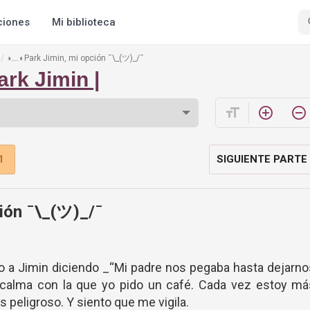
ciones
Mi biblioteca
◑﹏◐Park Jimin, mi opción ¯\_(ツ)_/¯
ark Jimin |
format_size
add_circle_outline
remove_circle_outline
1
SIGUIENTE PARTE
ión ¯\_(ツ)_/¯
eo a Jimin diciendo _“Mi padre nos pegaba hasta dejarn
calma con la que yo pido un café. Cada vez estoy má
s peligroso. Y siento que me vigila.