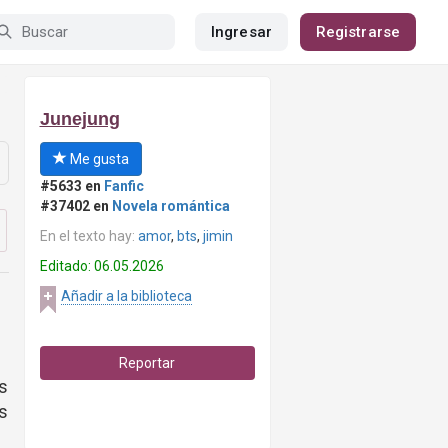
Ingresar
Registrarse
Junejung
Me gusta
#5633 en
Fanfic
#37402 en
Novela romántica
En el texto hay:
amor
,
bts
,
jimin
Editado: 06.05.2026
Añadir a la biblioteca
Reportar
os
s