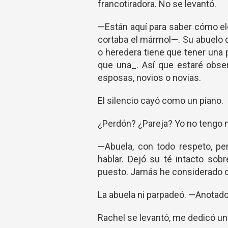
francotiradora. No se levantó.
—Están aquí para saber cómo ele
cortaba el mármol—. Su abuelo d
o heredera tiene que tener una
que una_. Así que estaré obse
esposas, novios o novias.
El silencio cayó como un piano.
¿Perdón? ¿Pareja? Yo no tengo n
—Abuela, con todo respeto, pe
hablar. Dejó su té intacto sob
puesto. Jamás he considerado 
La abuela ni parpadeó. —Anotado,
Rachel se levantó, me dedicó un