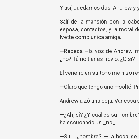
Y así, quedamos dos: Andrew y yo.
Salí de la mansión con la cab
esposa, contactos, y la moral 
Ivette como única amiga.
—Rebeca —la voz de Andrew me 
¿no? Tú no tienes novio. ¿O sí?
El veneno en su tono me hizo re
—Claro que tengo uno —solté. Pre
Andrew alzó una ceja. Vanessa s
—¿Ah, sí? ¿Y cuál es su nombre?
ha escuchado un _no_.
—Su… ¿nombre? —La boca se 