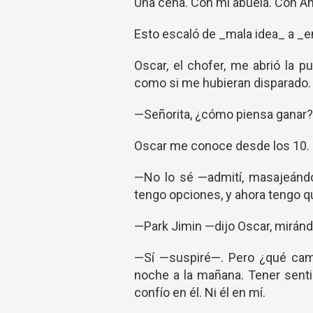
Una cena. Con mi abuela. Con A
Esto escaló de _mala idea_ a _e
Oscar, el chofer, me abrió la p
como si me hubieran disparado.
—Señorita, ¿cómo piensa ganar?
Oscar me conoce desde los 10. S
—No lo sé —admití, masajeándo
tengo opciones, y ahora tengo qu
—Park Jimin —dijo Oscar, miránd
—Sí —suspiré—. Pero ¿qué camb
noche a la mañana. Tener senti
confío en él. Ni él en mí.