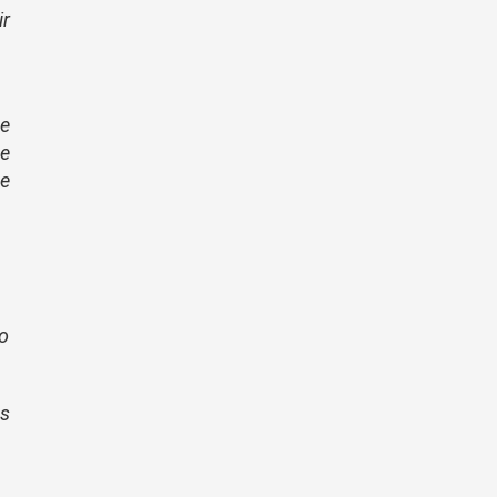
ir
de
ue
e
do
as