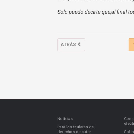
Solo puedo decirte que,al final to
ATRÁS
Noticias
Comp
elect
Para los titulares de
derechos de autor
Sobr