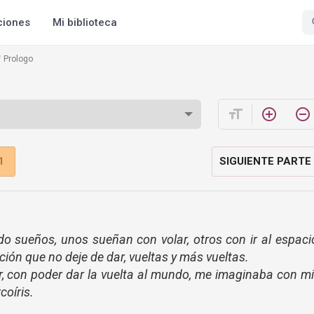
ciones
Mi biblioteca
Prologo
format_size
add_circle_outline
remove_circle_outline
1
SIGUIENTE PARTE
 sueños, unos sueñan con volar, otros con ir al espaci
ión que no deje de dar, vueltas y más vueltas.
, con poder dar la vuelta al mundo, me imaginaba con m
coíris.