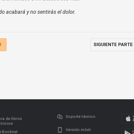
do acabará y no sentirás el dolor.
1
SIGUIENTE PARTE
Soporte técnico
ra de libros
rónicos
Versión móvil
e Booknet