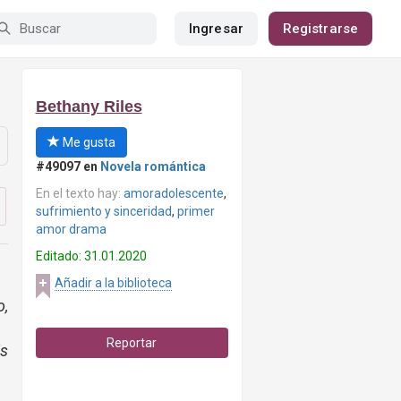
Ingresar
Registrarse
Bethany Riles
Me gusta
#49097 en
Novela romántica
En el texto hay:
amoradolescente
,
sufrimiento y sinceridad
,
primer
amor drama
Editado: 31.01.2020
Añadir a la biblioteca
o,
Reportar
is