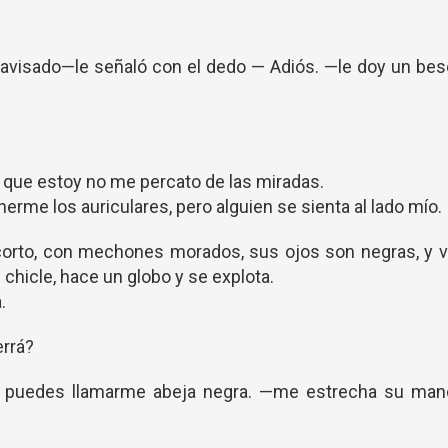
avisado—le señaló con el dedo — Adiós. —le doy un bes
z que estoy no me percato de las miradas.
erme los auriculares, pero alguien se sienta al lado mío.
corto, con mechones morados, sus ojos son negras, y 
chicle, hace un globo y se explota.
.
errá?
ro puedes llamarme abeja negra. —me estrecha su man