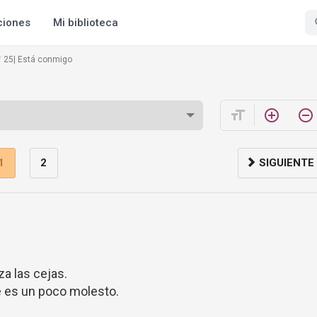
ciones
Mi biblioteca
25| Está conmigo
format_size
add_circle_outline
remove_circle_outline
1
2
SIGUIENTE
a las cejas.
e es un poco molesto.