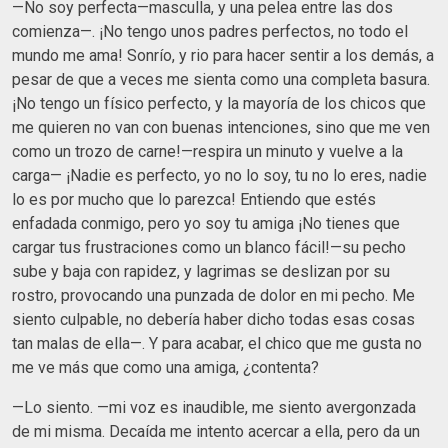
—No soy perfecta—masculla, y una pelea entre las dos
comienza—. ¡No tengo unos padres perfectos, no todo el
mundo me ama! Sonrío, y rio para hacer sentir a los demás, a
pesar de que a veces me sienta como una completa basura.
¡No tengo un físico perfecto, y la mayoría de los chicos que
me quieren no van con buenas intenciones, sino que me ven
como un trozo de carne!—respira un minuto y vuelve a la
carga— ¡Nadie es perfecto, yo no lo soy, tu no lo eres, nadie
lo es por mucho que lo parezca! Entiendo que estés
enfadada conmigo, pero yo soy tu amiga ¡No tienes que
cargar tus frustraciones como un blanco fácil!—su pecho
sube y baja con rapidez, y lagrimas se deslizan por su
rostro, provocando una punzada de dolor en mi pecho. Me
siento culpable, no debería haber dicho todas esas cosas
tan malas de ella—. Y para acabar, el chico que me gusta no
me ve más que como una amiga, ¿contenta?
—Lo siento. —mi voz es inaudible, me siento avergonzada
de mi misma. Decaída me intento acercar a ella, pero da un