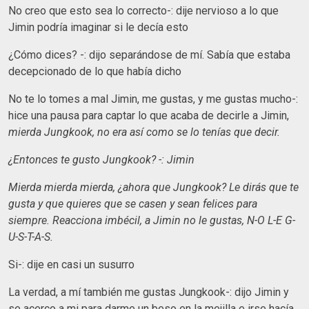
No creo que esto sea lo correcto-: dije nervioso a lo que
Jimin podría imaginar si le decía esto
¿Cómo dices? -: dijo separándose de mí. Sabía que estaba
decepcionado de lo que había dicho
No te lo tomes a mal Jimin, me gustas, y me gustas mucho-:
hice una pausa para captar lo que acaba de decirle a Jimin,
mierda Jungkook, no era así como se lo tenías que decir.
¿Entonces te gusto Jungkook? -: Jimin
Mierda mierda mierda, ¿ahora que Jungkook? Le dirás que te
gusta y que quieres que se casen y sean felices para
siempre. Reacciona imbécil, a Jimin no le gustas, N-O L-E G-
U-S-T-A-S.
Si-: dije en casi un susurro
La verdad, a mí también me gustas Jungkook-: dijo Jimin y
se acerco a mi para darme un beso en la mejilla e irse hacía