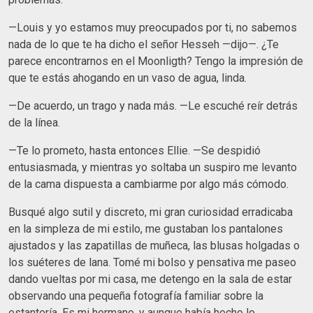
—Louis y yo estamos muy preocupados por ti, no sabemos
nada de lo que te ha dicho el señor Hesseh —dijo—. ¿Te
parece encontrarnos en el Moonligth? Tengo la impresión de
que te estás ahogando en un vaso de agua, linda.
—De acuerdo, un trago y nada más. —Le escuché reír detrás
de la línea.
—Te lo prometo, hasta entonces Ellie. —Se despidió
entusiasmada, y mientras yo soltaba un suspiro me levanto
de la cama dispuesta a cambiarme por algo más cómodo.
Busqué algo sutil y discreto, mi gran curiosidad erradicaba
en la simpleza de mi estilo, me gustaban los pantalones
ajustados y las zapatillas de muñeca, las blusas holgadas o
los suéteres de lana. Tomé mi bolso y pensativa me paseo
dando vueltas por mi casa, me detengo en la sala de estar
observando una pequeña fotografía familiar sobre la
estantería. Es mi hermano, y aunque había hecho lo