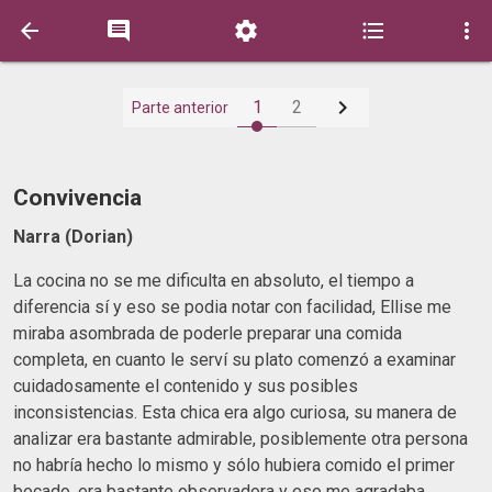






1
2
Parte anterior
Convivencia
Narra (Dorian)
La cocina no se me dificulta en absoluto, el tiempo a
diferencia sí y eso se podia notar con facilidad, Ellise me
miraba asombrada de poderle preparar una comida
completa, en cuanto le serví su plato comenzó a examinar
cuidadosamente el contenido y sus posibles
inconsistencias. Esta chica era algo curiosa, su manera de
analizar era bastante admirable, posiblemente otra persona
no habría hecho lo mismo y sólo hubiera comido el primer
bocado, era bastante observadora y eso me agradaba.