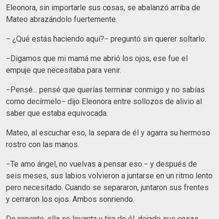
Eleonora, sin importarle sus cosas, se abalanzó arriba de
Mateo abrazándolo fuertemente.
− ¿Qué estás haciendo aquí?− preguntó sin querer soltarlo.
−Digamos que mi mamá me abrió los ojos, ese fue el
empuje que necesitaba para venir.
−Pensé... pensé que querías terminar conmigo y no sabías
como decírmelo− dijo Eleonora entre sollozos de alivio al
saber que estaba equivocada.
Mateo, al escuchar eso, la separa de él y agarra su hermoso
rostro con las manos.
−Te amo ángel, no vuelvas a pensar eso.− y después de
seis meses, sus labios volvieron a juntarse en un ritmo lento
pero necesitado. Cuando se separaron, juntaron sus frentes
y cerraron los ojos. Ambos sonriendo.
De repente, ella se levanta y tira de él, dejado sus cosas