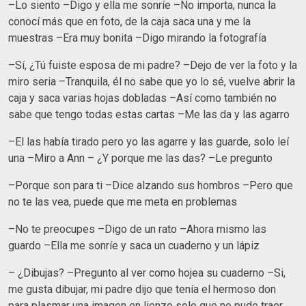
–Lo siento –Digo y ella me sonríe –No importa, nunca la
conocí más que en foto, de la caja saca una y me la
muestras –Era muy bonita –Digo mirando la fotografía
–Sí, ¿Tú fuiste esposa de mi padre? –Dejo de ver la foto y la
miro seria –Tranquila, él no sabe que yo lo sé, vuelve abrir la
caja y saca varias hojas dobladas –Así como también no
sabe que tengo todas estas cartas –Me las da y las agarro
–El las había tirado pero yo las agarre y las guarde, solo leí
una –Miro a Ann – ¿Y porque me las das? –Le pregunto
–Porque son para ti –Dice alzando sus hombros –Pero que
no te las vea, puede que me meta en problemas
–No te preocupes –Digo de un rato –Ahora mismo las
guardo –Ella me sonríe y saca un cuaderno y un lápiz
– ¿Dibujas? –Pregunto al ver como hojea su cuaderno –Si,
me gusta dibujar, mi padre dijo que tenía el hermoso don
para plasmar una imagen en lienzo solo que no pude traer