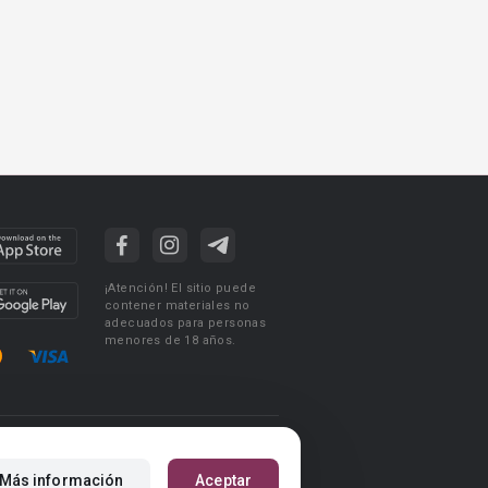
¡Atención! El sitio puede
contener materiales no
adecuados para personas
menores de 18 años.
ciones de uso
Acuerdo de Privacidad
Más información
Aceptar
m
Reglas para la publicación de libros