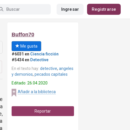
Ingresar
Registrarse
Buffon70
Me gusta
#6031 en
Ciencia ficción
#5434 en
Detective
En el texto hay:
detective
,
angeles
y demonios
,
pecados capitales
Editado: 26.04.2020
Añadir a la biblioteca
e
la
Reportar
e,
ía
 a