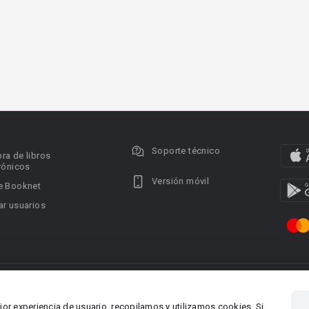
Soporte técnico
ra de libros
rónicos
Versión móvil
e Booknet
r usuarios
ervados.
Privacy policy
DMCA Copyright Policy
Condi
ina 1, Larnaca,
Área RR.PP.: pr@booknet.co
jor experiencia de usuario, recopilamos y utilizamos cookies. Si