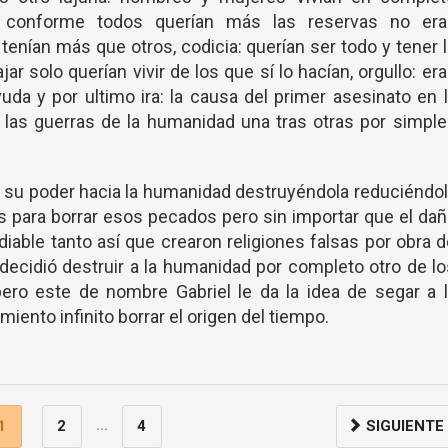
aba conforme todos querían más las reservas no era
 tenían más que otros, codicia: querían ser todo y tener 
ar solo querían vivir de los que sí lo hacían, orgullo: er
da y por ultimo ira: la causa del primer asesinato en 
n las guerras de la humanidad una tras otras por simpl
 su poder hacia la humanidad destruyéndola reduciéndo
s para borrar esos pecados pero sin importar que el da
iable tanto así que crearon religiones falsas por obra 
decidió destruir a la humanidad por completo otro de l
 pero este de nombre Gabriel le da la idea de segar a 
iento infinito borrar el origen del tiempo.
...
1
2
4
SIGUIENTE