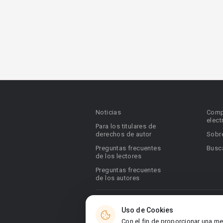
Noticias
Comp
elect
Para los titulares de
derechos de autor
Sobr
Preguntas frecuentes
Busca
de los lectores
Preguntas frecuentes
de los autores
© 2026 Booknet. Todos los derechos res
Uso de Cookies
Dirección comercial: Griva Digeni 51, ofic
Con el fin de proporcionar una me