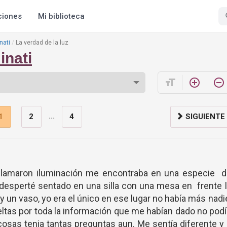
ciones
Mi biblioteca
nati
La verdad de la luz
inati
format_size
add_circle_outline
remove_circle_outline
...
1
2
4
SIGUIENTE
 llamaron iluminación me encontraba en una especie d
l desperté sentado en una silla con una mesa en frente 
 y un vaso, yo era el único en ese lugar no había más nadi
ltas por toda la información que me habían dado no pod
cosas tenia tantas preguntas aun. Me sentía diferente y