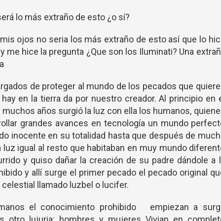
será lo más extraño de esto ¿o sí?
 mis ojos no seria los más extraño de esto así que lo hi
 y me hice la pregunta ¿Que son los Iluminati? Una extra
a
cargados de proteger al mundo de los pecados que quier
ay en la tierra da por nuestro creador. Al principio en 
 muchos años surgió la luz con ella los humanos, quien
rollar grandes avances en tecnología un mundo perfect
ndo inocente en su totalidad hasta que después de muc
a luz igual al resto que habitaban en muy mundo diferen
rrido y quiso dañar la creación de su padre dándole a 
bido y allí surge el primer pecado el pecado original q
celestial llamado luzbel o lucifer.
humanos el conocimiento prohibido empiezan a surgi
 otro lujuria: hombres y mujeres Vivian en complet