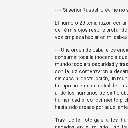
---- Si señor Russell créame no 
El numero 23 tenía razón cerrar
cerré mis ojos respire profundo
voz empieza hablar en mi cabez
--- Una orden de caballeros en
consumir toda la inocencia que h
mundo todo era oscuridad y tras
con la luz comenzaron a desar
sin caos ni destrucción, un mu
tiempo un ente celestial de pur
al de los humanos se sintió abu
humanidad el conocimiento prohi
había sido creado por aquel ente 
Tras lucifer otórgale a los 
pecados en el mundo uno tras