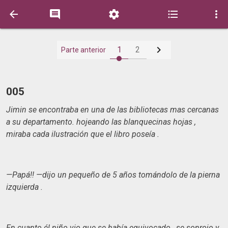






1
2
Parte anterior
005
Jimin se encontraba en una de las bibliotecas mas cercanas
a su departamento. hojeando​ las blanquecinas hojas ,
miraba cada ilustración que el libro poseía .
—Papá!! —dijo un pequeño de 5 años tomándolo de la pierna
izquierda .
En cuanto él niño vio que se había equivocado , se sonrojo y