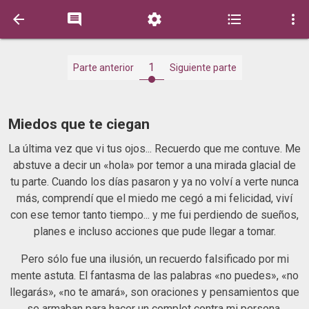





1
Parte anterior
Siguiente parte
Miedos que te ciegan
La última vez que vi tus ojos... Recuerdo que me contuve. Me
abstuve a decir un «hola» por temor a una mirada glacial de
tu parte. Cuando los días pasaron y ya no volví a verte nunca
más, comprendí que el miedo me cegó a mi felicidad, viví
con ese temor tanto tiempo... y me fui perdiendo de sueños,
planes e incluso acciones que pude llegar a tomar.
Pero sólo fue una ilusión, un recuerdo falsificado por mi
mente astuta. El fantasma de las palabras «no puedes», «no
llegarás», «no te amará», son oraciones y pensamientos que
se armaban para hacer un complot contra mi persona.