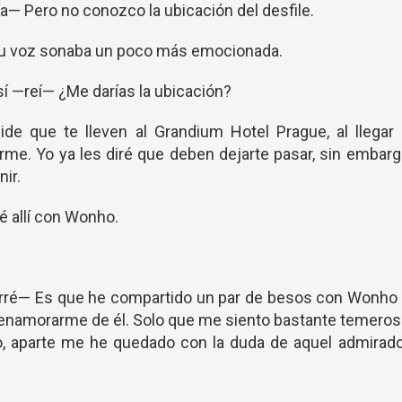
ría— Pero no conozco la ubicación del desfile.
Su voz sonaba un poco más emocionada.
sí —reí— ¿Me darías la ubicación?
de que te lleven al Grandium Hotel Prague, al llegar
rme. Yo ya les diré que deben dejarte pasar, sin embar
ir.
 allí con Wonho.
ré— Es que he compartido un par de besos con Wonho 
enamorarme de él. Solo que me siento bastante temero
evo, aparte me he quedado con la duda de aquel admirad