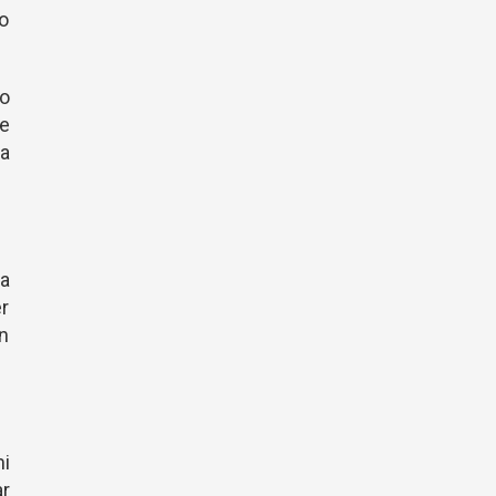
no
o
e
a
a
er
on
i
r