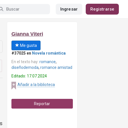
Ingresar
Registrarse
Gianna Viteri
Me gusta
#37025 en
Novela romántica
En el texto hay:
romance
,
diseñodemoda
,
romance amistad
Editado: 17.07.2024
Añadir a la biblioteca
Reportar
os