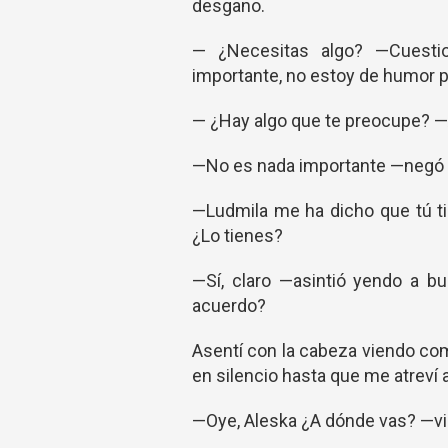
desgano.
— ¿Necesitas algo? —Cuesti
importante, no estoy de humor 
— ¿Hay algo que te preocupe? —A
—No es nada importante —negó 
—Ludmila me ha dicho que tú t
¿Lo tienes?
—Sí, claro —asintió yendo a bu
acuerdo?
Asentí con la cabeza viendo c
en silencio hasta que me atreví 
—Oye, Aleska ¿A dónde vas? —vi 