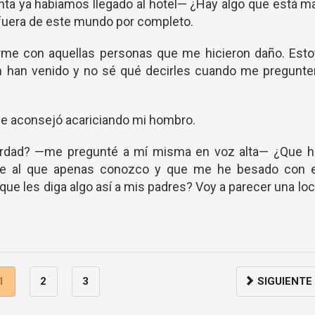
a ya habíamos llegado al hotel— ¿Hay algo que está ma
 fuera de este mundo por completo.
arme con aquellas personas que me hicieron daño. Esto
 han venido y no sé qué decirles cuando me pregunte
e aconsejó acariciando mi hombro.
verdad? —me pregunté a mí misma en voz alta— ¿Que h
re al que apenas conozco y que me he besado con e
e les diga algo así a mis padres? Voy a parecer una lo
1
2
3
SIGUIENTE