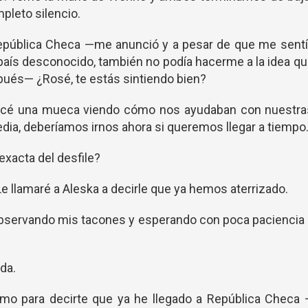
pleto silencio.
República Checa —me anunció y a pesar de que me sentí
 país desconocido, también no podía hacerme a la idea q
spués— ¿Rosé, te estás sintiendo bien?
océ una mueca viendo cómo nos ayudaban con nuestra
dia, deberíamos irnos ahora si queremos llegar a tiempo
exacta del desfile?
llamaré a Aleska a decirle que ya hemos aterrizado.
servando mis tacones y esperando con poca paciencia 
da.
amo para decirte que ya he llegado a República Checa