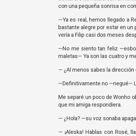
con una pequeña sonrisa en com
—Ya es real, hemos llegado a 
bastante alegre por estar en un
vería a Filip casi dos meses de
—No me siento tan feliz —esb
maletas— Ya son las cuatro y me
— ¿Al menos sabes la dirección 
—Definitivamente no —negué— Le 
Me separé un poco de Wonho ob
que mi amiga respondiera.
— ¿Hola? —su voz sonaba apaga
— ¡Aleska! Hablas con Rosé, ll