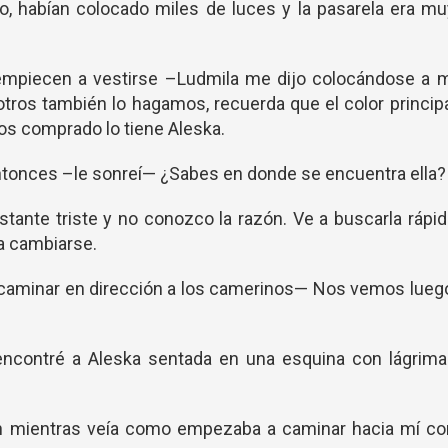
ho, habían colocado miles de luces y la pasarela era m
mpiecen a vestirse –Ludmila me dijo colocándose a m
os también lo hagamos, recuerda que el color princip
mos comprado lo tiene Aleska.
ntonces –le sonreí— ¿Sabes en donde se encuentra ella?
stante triste y no conozco la razón. Ve a buscarla rápi
 a cambiarse.
minar en dirección a los camerinos— Nos vemos luego
 encontré a Aleska sentada en una esquina con lágrima
n mientras veía como empezaba a caminar hacia mí co