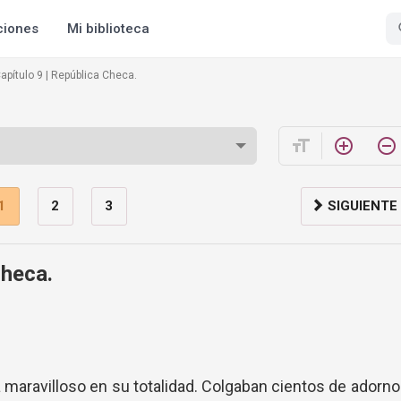
ciones
Mi biblioteca
apítulo 9 | República Checa.
format_size
add_circle_outline
remove_circle_outline
1
2
3
SIGUIENTE
Checa.
a maravilloso en su totalidad. Colgaban cientos de adorn