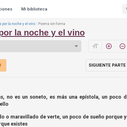
ciones
Mi biblioteca
 por la noche y el vino
Poema sin forma
or la noche y el vino
format_size
add_circle_outline
remove_circle_outline
1
SIGUIENTE PARTE
ás, no es un soneto, es más una epístola, un poco d
ello
do o maravillado de verte, un poco de sueño porque y
rque existes