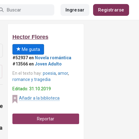
Ingresar
Registrarse
Hector Flores
Me gusta
#52937 en
Novela romántica
#13566 en
Joven Adulto
En el texto hay:
poesia
,
amor
,
romance y tragedia
Editado: 31.10.2019
Añadir a la biblioteca
e
Reportar
a