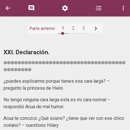






1
2
3
Parte anterior
XXI. Declaración.
❄️❄️❄️❄️❄️❄️❄️❄️❄️❄️❄️❄️❄️❄️❄️❄️❄️❄️❄️❄️❄️❄️❄️❄️❄️❄️❄️❄️❄️❄️❄️❄️❄️❄️❄️
❄️❄️❄️❄️❄️❄️❄️❄️
¿puedes explicarme porque tienes esa cara larga? –
pregunto la princesa de Hielo.
No tengo ninguna cara larga esta es mi cara normal –
respondió Acua de mal humor.
Acua te conozco ¿Qué ocurre? ¿tiene que ver con ese chico
océano? – cuestiono Hilary.