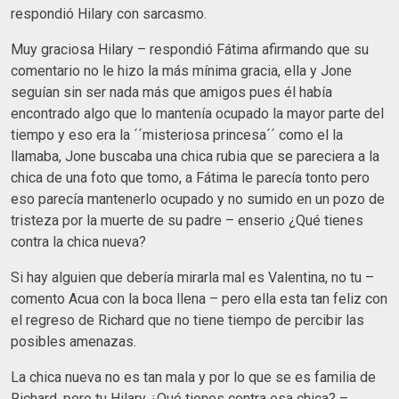
respondió Hilary con sarcasmo.
Muy graciosa Hilary – respondió Fátima afirmando que su
comentario no le hizo la más mínima gracia, ella y Jone
seguían sin ser nada más que amigos pues él había
encontrado algo que lo mantenía ocupado la mayor parte del
tiempo y eso era la ´´misteriosa princesa´´ como el la
llamaba, Jone buscaba una chica rubia que se pareciera a la
chica de una foto que tomo, a Fátima le parecía tonto pero
eso parecía mantenerlo ocupado y no sumido en un pozo de
tristeza por la muerte de su padre – enserio ¿Qué tienes
contra la chica nueva?
Si hay alguien que debería mirarla mal es Valentina, no tu –
comento Acua con la boca llena – pero ella esta tan feliz con
el regreso de Richard que no tiene tiempo de percibir las
posibles amenazas.
La chica nueva no es tan mala y por lo que se es familia de
Richard, pero tu Hilary ¿Qué tienes contra esa chica? –