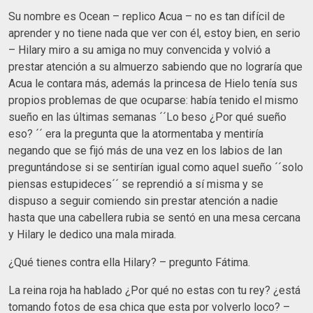
Su nombre es Ocean – replico Acua – no es tan difícil de
aprender y no tiene nada que ver con él, estoy bien, en serio
– Hilary miro a su amiga no muy convencida y volvió a
prestar atención a su almuerzo sabiendo que no lograría que
Acua le contara más, además la princesa de Hielo tenía sus
propios problemas de que ocuparse: había tenido el mismo
sueño en las últimas semanas ´´Lo beso ¿Por qué sueño
eso? ´´ era la pregunta que la atormentaba y mentiría
negando que se fijó más de una vez en los labios de Ian
preguntándose si se sentirían igual como aquel sueño ´´solo
piensas estupideces´´ se reprendió a sí misma y se
dispuso a seguir comiendo sin prestar atención a nadie
hasta que una cabellera rubia se sentó en una mesa cercana
y Hilary le dedico una mala mirada.
¿Qué tienes contra ella Hilary? – pregunto Fátima.
La reina roja ha hablado ¿Por qué no estas con tu rey? ¿está
tomando fotos de esa chica que esta por volverlo loco? –