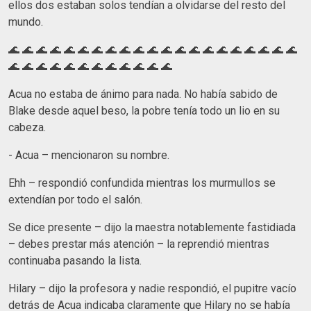
ellos dos estaban solos tendían a olvidarse del resto del
mundo.
🌊 🌊 🌊 🌊 🌊 🌊 🌊 🌊 🌊 🌊 🌊 🌊 🌊 🌊 🌊 🌊 🌊 🌊 🌊 🌊 🌊
🌊 🌊 🌊 🌊 🌊 🌊 🌊 🌊 🌊 🌊 🌊 🌊
Acua no estaba de ánimo para nada. No había sabido de
Blake desde aquel beso, la pobre tenía todo un lio en su
cabeza.
- Acua – mencionaron su nombre.
Ehh – respondió confundida mientras los murmullos se
extendían por todo el salón.
Se dice presente – dijo la maestra notablemente fastidiada
– debes prestar más atención – la reprendió mientras
continuaba pasando la lista.
Hilary – dijo la profesora y nadie respondió, el pupitre vacío
detrás de Acua indicaba claramente que Hilary no se había