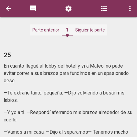





1
Parte anterior
Siguiente parte
25
En cuanto llegué al lobby del hotel y vi a Mateo, no pude
evitar correr a sus brazos para fundirnos en un apasionado
beso.
—Te extrañe tanto, pequeña. —Dijo volviendo a besar mis
labios.
—Y yo a ti. —Respondí aferrando mis brazos alrededor de su
cuello.
—Vamos a mi casa. —Dijo al separarnos— Tenemos mucho