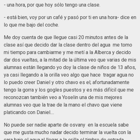
- una hora, por que hoy sólo tengo una clase.
- está bien, voy por un café y pasó por ti en una hora- dice en
lo que me bajo del coche.
Me doy cuenta de que llegue casi 20 minutos antes de la
clase así que decido dar la clase dentro del agua me tomo
mi tiempo para cambiarme y me metí a la Alberca y decido
dar dos vueltas, a la mitad de la última veo que varias de mis
alumnas están llegando yo doy la clase de niños de 13 años,
ya casi llegando a la orilla veo algo que hace tragar agua no
lo puedo creer Daniel y otro chavo es el; afortunadamente
tengo la gorra y los gogles puestos y es más difícil que me
reconozcan también veo a Yoselin una de mis mejores
alumnas veo que la trae de la mano el chavo que viene
platicando con Daniel....
No puede ser nadie aparte de osvany en la escuela sabe
que me gusta mucho nadar decido terminar la vuelta con la
cara bajo el agua,al llegar a la orilla el timbre de entrada