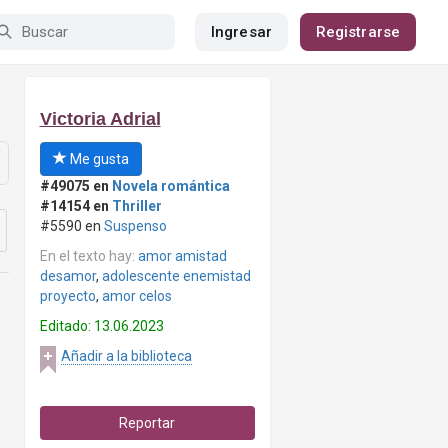
Ingresar
Registrarse
Victoria Adrial
Me gusta
#49075 en
Novela romántica
#14154 en
Thriller
#5590 en
Suspenso
En el texto hay:
amor amistad
desamor
,
adolescente enemistad
proyecto
,
amor celos
Editado: 13.06.2023
Añadir a la biblioteca
Reportar