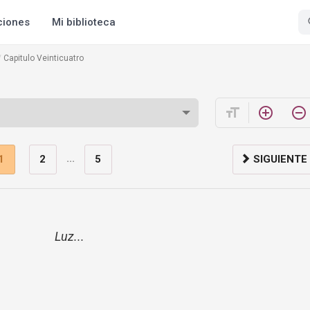
ciones
Mi biblioteca
Capitulo Veinticuatro
format_size
add_circle_outline
remove_circle_outline
...
1
2
5
SIGUIENTE
Luz...