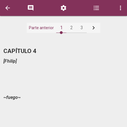






1
2
3
Parte anterior
CAPÍTULO 4
[Fhilip]
~fuego~