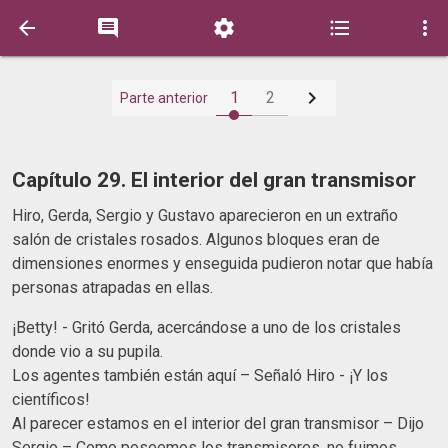






1
2
Parte anterior
Capítulo 29. El interior del gran transmisor
Hiro, Gerda, Sergio y Gustavo aparecieron en un extraño
salón de cristales rosados. Algunos bloques eran de
dimensiones enormes y enseguida pudieron notar que había
personas atrapadas en ellas.
¡Betty! - Gritó Gerda, acercándose a uno de los cristales
donde vio a su pupila.
Los agentes también están aquí – Señaló Hiro - ¡Y los
científicos!
Al parecer estamos en el interior del gran transmisor – Dijo
Sergio – Como poseemos los transmisores, no fuimos