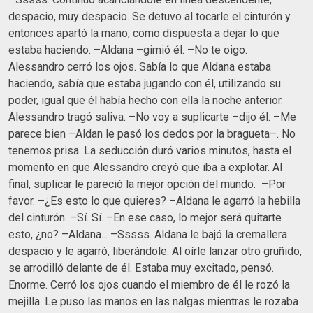
despacio, muy despacio. Se detuvo al tocarle el cinturón y
entonces apartó la mano, como dispuesta a dejar lo que
estaba haciendo. –Aldana –gimió él. –No te oigo.
Alessandro cerró los ojos. Sabía lo que Aldana estaba
haciendo, sabía que estaba jugando con él, utilizando su
poder, igual que él había hecho con ella la noche anterior.
Alessandro tragó saliva. –No voy a suplicarte –dijo él. –Me
parece bien –Aldan le pasó los dedos por la bragueta–. No
tenemos prisa. La seducción duró varios minutos, hasta el
momento en que Alessandro creyó que iba a explotar. Al
final, suplicar le pareció la mejor opción del mundo. –Por
favor. –¿Es esto lo que quieres? –Aldana le agarró la hebilla
del cinturón. –Sí. Sí. –En ese caso, lo mejor será quitarte
esto, ¿no? –Aldana... –Sssss. Aldana le bajó la cremallera
despacio y le agarró, liberándole. Al oírle lanzar otro gruñido,
se arrodilló delante de él. Estaba muy excitado, pensó.
Enorme. Cerró los ojos cuando el miembro de él le rozó la
mejilla. Le puso las manos en las nalgas mientras le rozaba