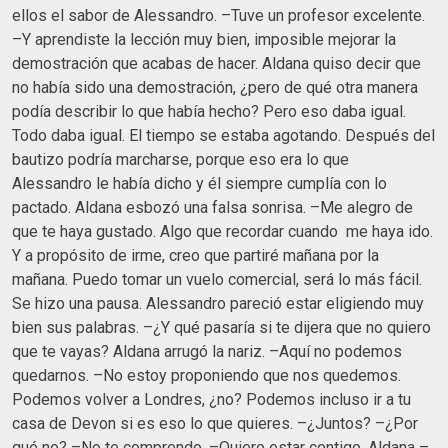
ellos el sabor de Alessandro. –Tuve un profesor excelente.
–Y aprendiste la lección muy bien, imposible mejorar la
demostración que acabas de hacer. Aldana quiso decir que
no había sido una demostración, ¿pero de qué otra manera
podía describir lo que había hecho? Pero eso daba igual.
Todo daba igual. El tiempo se estaba agotando. Después del
bautizo podría marcharse, porque eso era lo que
Alessandro le había dicho y él siempre cumplía con lo
pactado. Aldana esbozó una falsa sonrisa. –Me alegro de
que te haya gustado. Algo que recordar cuando me haya ido.
Y a propósito de irme, creo que partiré mañana por la
mañana. Puedo tomar un vuelo comercial, será lo más fácil.
Se hizo una pausa. Alessandro pareció estar eligiendo muy
bien sus palabras. –¿Y qué pasaría si te dijera que no quiero
que te vayas? Aldana arrugó la nariz. –Aquí no podemos
quedarnos. –No estoy proponiendo que nos quedemos.
Podemos volver a Londres, ¿no? Podemos incluso ir a tu
casa de Devon si es eso lo que quieres. –¿Juntos? –¿Por
qué no? –No te comprendo. –Quiero estar contigo, Aldana –