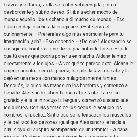
brazos y el torso, y ella se sintió sobrecogida por un
desbordante y súbito deseo. Sí, iba a echar mucho de
menos aquello. Iba a echarle a él mucho de menos. –Ese
bikini no deja mucho a la imaginación –observó él
burlonamente. –Preferirías algo más estimulante para tu
imaginación, ¿eh? –Eso depende. –¿De qué? Alessandro se
encogió de hombros, pero le seguía notando tenso. –De lo
que tú creas que podría ponerla en marcha. Aldana le miró
directamente a los ojos. –A ver qué te parece esto. Aldana le
empujó adentro, cerró la puerta, le quitó la taza de café y la
dejó en una mesa con manos milagrosamente firmes.
Después, le puso las manos en los hombros y comenzó a
besarle. Alessandro abrió la boca al instante. Lanzó un
gruñido y ella le introdujo la lengua y comenzó a acariciarle
los dientes. Con las yemas de los dedos le acarició los
hombros, el pecho... Sintió que se le tensaban los músculos
y le pellizcó los pezones igual que Alessandro le hacía a
ella. Y oyó su suspiro acompañado de un temblor. –Aldana...
–Sssss. Continuó acariciándole en línea descendente,