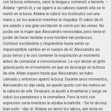
con la boca; entonces, sacó la lengua y comenzó a lamerle. –
Aldana –gimió él, y se agarró a su cabeza cuando ella se lo
metió en la boca. Aldana le cubrió los testículos con una
mano y se los acarició mientras le chupaba. El sabor de él
era salado y una gran excitación le corrió por las venas. No
podía ser la mujer que Alessandro necesitaba, pero tenía el
poder de hacer temblar a ese hombre tan poderoso.
Continuó excitándole y chupándole hasta sentir un
imperceptible cambio en el cuerpo de él. Alessandro se
puso tenso y le oyó contener la respiración un momento
antes de comenzar a convulsionarse. Le oyó lanzar un grito
gutural justo en el momento en que se descargó en la boca
de ella. Aldan esperó hasta que Alessandro se hubo
calmado y entonces apartó la boca. Durante unos momentos,
Alessandro no dijo nada, se quedó quieto con las manos en
la cabeza de ella. Después, la ayudó a levantarse y luego se
subió los pantalones y la cremallera. Pero la miró con
expresión seria mientras le alzaba la barbilla. –Se te da muy
bien esto –dijo él. Aldana se lamió los labios, aún tenía en