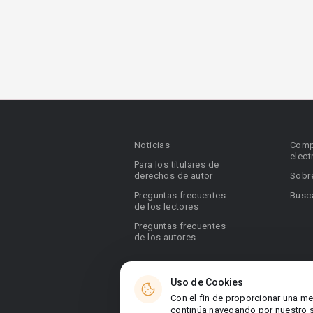
Noticias
Comp
elect
Para los titulares de
derechos de autor
Sobr
Preguntas frecuentes
Busca
de los lectores
Preguntas frecuentes
de los autores
© 2026 Booknet. Todos los derechos res
Uso de Cookies
Dirección comercial: Griva Digeni 51, ofic
Con el fin de proporcionar una me
6036, Chipre
continúa navegando por nuestro si