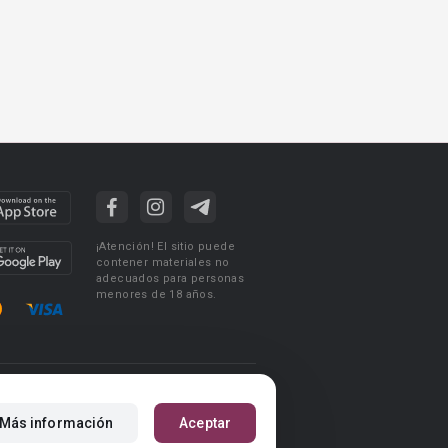
¡Atención! El sitio puede
contener materiales no
adecuados para personas
menores de 18 años.
ciones de uso
Acuerdo de Privacidad
Más información
Aceptar
m
Reglas para la publicación de libros