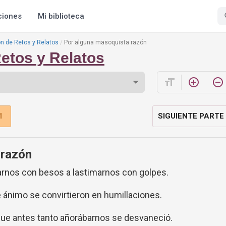
ciones
Mi biblioteca
n de Retos y Relatos
Por alguna masoquista razón
etos y Relatos
format_size
add_circle_outline
remove_circle_outline
1
SIGUIENTE PARTE
 razón
nos con besos a lastimarnos con golpes.
 ánimo se convirtieron en humillaciones.
 que antes tanto añorábamos se desvaneció.