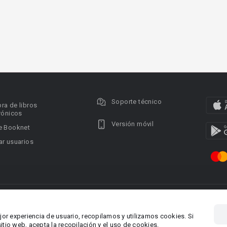
Soporte técnico
ra de libros
rónicos
Versión móvil
e Booknet
r usuarios
ervados.
Privacy policy
DMCA Copyright Policy
Condi
ina 1, Larnaca,
Área RR.PP.: pr@booknet.co
jor experiencia de usuario, recopilamos y utilizamos cookies. Si
tio web, acepta la recopilación y el uso de cookies.