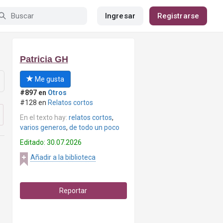
Ingresar
Registrarse
Patricia GH
Me gusta
#897 en
Otros
#128 en
Relatos cortos
En el texto hay:
relatos cortos
,
varios generos
,
de todo un poco
Editado: 30.07.2026
Añadir a la biblioteca
Reportar