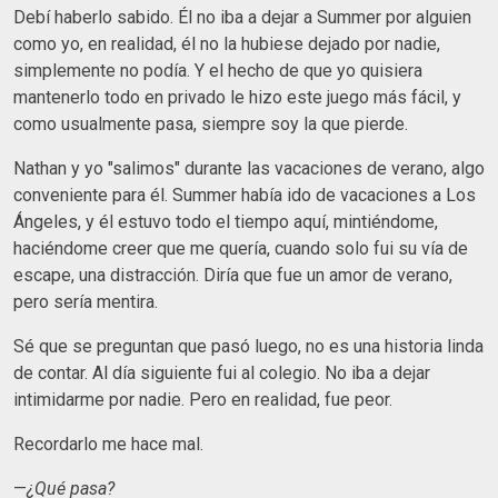
Debí haberlo sabido. Él no iba a dejar a Summer por alguien
como yo, en realidad, él no la hubiese dejado por nadie,
simplemente no podía. Y el hecho de que yo quisiera
mantenerlo todo en privado le hizo este juego más fácil, y
como usualmente pasa, siempre soy la que pierde.
Nathan y yo "salimos" durante las vacaciones de verano, algo
conveniente para él. Summer había ido de vacaciones a Los
Ángeles, y él estuvo todo el tiempo aquí, mintiéndome,
haciéndome creer que me quería, cuando solo fui su vía de
escape, una distracción. Diría que fue un amor de verano,
pero sería mentira.
Sé que se preguntan que pasó luego, no es una historia linda
de contar. Al día siguiente fui al colegio. No iba a dejar
intimidarme por nadie. Pero en realidad, fue peor.
Recordarlo me hace mal.
—
¿Qué pasa?