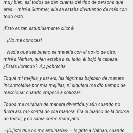
muy bien, así todos se dan cuenta del tipo de persona que
eres.– miré a Summer, ella se estaba divirtiendo de más con
todo esto.
¡Esto es tan estúpidamente cliché!
—¡No me conoces!.
—Nadie que sea bueno se metería con el novio de otro.–
miré a Nathan, quien estaba a su lado, él bajó la cabeza.—
¿Estás llorando?. Ay, pobrecita.
Toqué mi mejilla, y así era, las lágrimas bajaban de manera
incontrolable por mis mejillas, ni siquiera me dio tiempo de
reaccionar cuando empecé a sollozar.
Todos me miraban de manera divertida, y aún cuando no
fuera así, me sentía de esa manera. Era el blanco de la broma
de todos, y no sabía como manejarlo.
—¡Dijiste que no me arruinarías!.– le grité a Nathan, cuando