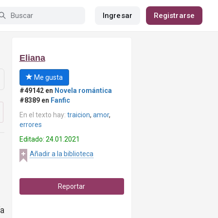
Ingresar
Registrarse
Eliana
Me gusta
#49142 en
Novela romántica
#8389 en
Fanfic
En el texto hay:
traicion
,
amor
,
errores
Editado: 24.01.2021
Añadir a la biblioteca
Reportar
ía