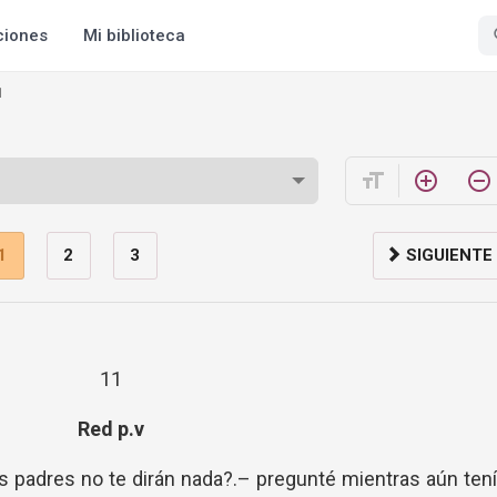
ciones
Mi biblioteca
1
format_size
add_circle_outline
remove_circle_outline
1
2
3
SIGUIENTE
11
Red p.v
us padres no te dirán nada?.– pregunté mientras aún ten