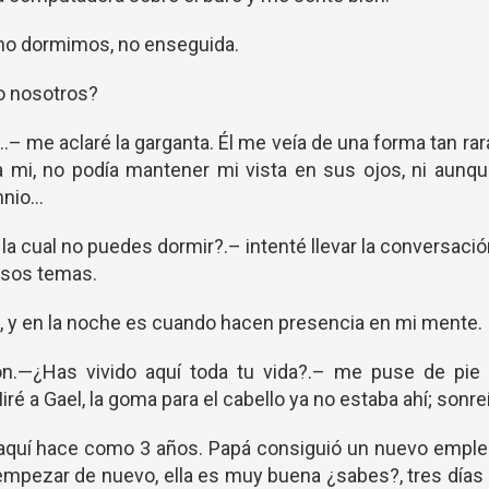
o dormimos, no enseguida.
 nosotros?
 me aclaré la garganta. Él me veía de una forma tan rar
 mi, no podía mantener mi vista en sus ojos, ni aunq
io...
la cual no puedes dormir?.– intenté llevar la conversaci
 esos temas.
y en la noche es cuando hacen presencia en mi mente.
zón.—¿Has vivido aquí toda tu vida?.– me puse de pie
iré a Gael, la goma para el cabello ya no estaba ahí; sonreí
quí hace como 3 años. Papá consiguió un nuevo emple
pezar de nuevo, ella es muy buena ¿sabes?, tres días