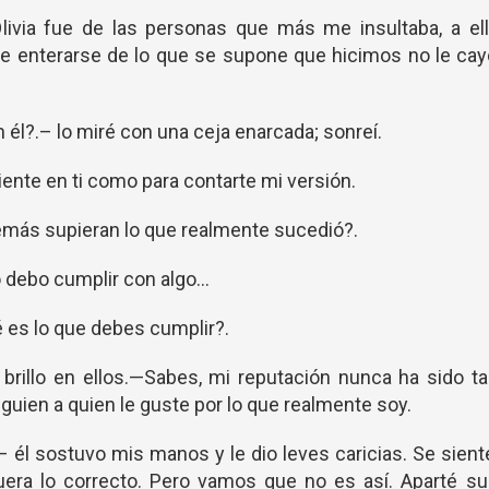
ivia fue de las personas que más me insultaba, a ell
que enterarse de lo que se supone que hicimos no le ca
él?.– lo miré con una ceja enarcada; sonreí.
ciente en ti como para contarte mi versión.
emás supieran lo que realmente sucedió?.
 debo cumplir con algo...
 es lo que debes cumplir?.
o brillo en ellos.—Sabes, mi reputación nunca ha sido t
lguien a quien le guste por lo que realmente soy.
 él sostuvo mis manos y le dio leves caricias. Se sient
uera lo correcto. Pero vamos que no es así. Aparté s