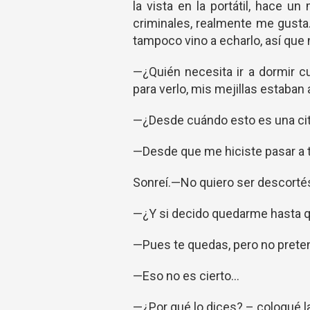
la vista en la portátil, hace 
criminales, realmente me gusta
tampoco vino a echarlo, así que
—¿Quién necesita ir a dormir cu
para verlo, mis mejillas estaban 
—¿Desde cuándo esto es una cita
—Desde que me hiciste pasar a t
Sonreí.—No quiero ser descortés
—¿Y si decido quedarme hasta qu
—Pues te quedas, pero no prete
—Eso no es cierto...
—¿Por qué lo dices?.– coloqué l