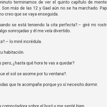
un minuto terminamos de ver el quinto capítulo de ment
. Son más de las 12 y Gael aún no se ha marchado. Pa
 no creo que se vaya enseguida.
ando se está teniendo la cita perfecta?.– giré mi rost
algo sonrojadas y él me veía divertido.
?.– lo miré incrédula.
u habitación.
 pero, ¿hasta qué hora te vas a quedar?
e el sol se asome por tu ventana?.
ndas que te acompañe porque yo sí necesito dormir.
a computadora sobre el buró y me senté bien.