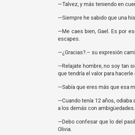
—Talvez, y más teniendo en cuen
—Siempre he sabido que una hist
—Me caes bien, Gael. Es por es
escapes.
—¿Gracias?.– su expresión camb
—Relajate hombre, no soy tan s
que tendría el valor para hacerl
—Sabía que eres más que esa má
—Cuando tenía 12 años, odiaba a
a los demás con ambigüedades. 
—Debo confesar que lo del pasil
Olivia.