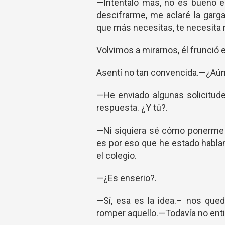
—Inténtalo más, no es bueno e
descifrarme, me aclaré la garga
que más necesitas, te necesit
Volvimos a mirarnos, él frunció e
Asentí no tan convencida.—¿Aún 
—He enviado algunas solicitude
respuesta. ¿Y tú?.
—Ni siquiera sé cómo ponerme al
es por eso que he estado habla
el colegio.
—¿Es enserio?.
—Sí, esa es la idea.– nos qued
romper aquello.—Todavía no ent