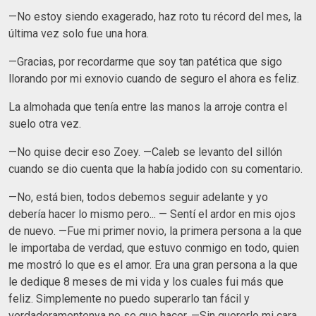
—No estoy siendo exagerado, haz roto tu récord del mes, la
última vez solo fue una hora.
—Gracias, por recordarme que soy tan patética que sigo
llorando por mi exnovio cuando de seguro el ahora es feliz.
La almohada que tenía entre las manos la arroje contra el
suelo otra vez.
—No quise decir eso Zoey. —Caleb se levanto del sillón
cuando se dio cuenta que la había jodido con su comentario.
—No, está bien, todos debemos seguir adelante y yo
debería hacer lo mismo pero... — Sentí el ardor en mis ojos
de nuevo. —Fue mi primer novio, la primera persona a la que
le importaba de verdad, que estuvo conmigo en todo, quien
me mostró lo que es el amor. Era una gran persona a la que
le dedique 8 meses de mi vida y los cuales fui más que
feliz. Simplemente no puedo superarlo tan fácil y
verdaderamentenya no se que hacer. —Sin quererlo mi cara