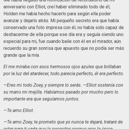
aniversario con Elliot, creí haber eliminado todo de él,
Holden me había hecho hacerlo para según ella poder
avanzar y dejarlo atrás. Mi pequeño secreto era que había
conservado una foto impresa con él, no había sido capaz de
deshacerme de ella porque ese día era y seguía siendo uno
especial para mi, fue cuando baile con él en el mirador, aún
recuerdo su gran sonrisa que apuesto que no podía ser más
grande que la mía.
El me miraba con esos hermosos ojos azules que brillaban
por la luz del atardecer, todo parecía perfecto, él era perfecto.
—Eres mi todo Zoey, y siempre lo serás. —Elliot sostenía con
su mano mi mejilla. Habíamos pasado por mucho pero lo
importante era que seguíamos juntos.
—Te amo Elliot.
—Te amo Zoey, te prometo que yo nunca te dejaré, trataré de
estar para ti cada que lo necesites porque eres la única