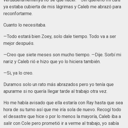
ya estaba cubierta de mis lágrimas y Caleb me abrazó para
reconfortarme.
Cuanto lo necesitaba.
—Todo estará bien Zoey, solo dale tiempo. Todo va a ser
mejor después.
—Creo que siete meses son mucho tiempo. —Dije. Sorbí mi
nariz y Caleb rió e hizo que yo lo hiciera también.
—Si, ya lo creo.
Duramos solo un rato más abrazados pero yo tenía que
apurarme si no quería llegar tarde al trabajo otra vez.
Ho me había avisado que ella estaría con Ray hasta que sea
hora de su turno así que me iría sola de nuevo. Recogí todo
el desastre que hice o por lo menos la mayoría, Caleb iba a
salir con Cole pero prometió ir a verme al trabajo, yo sabía