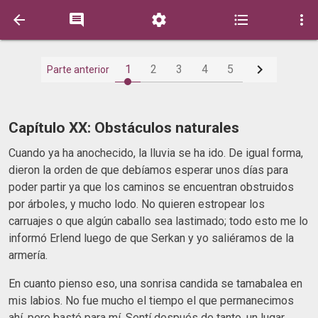






1
2
3
4
5
Parte anterior
Capítulo XX: Obstáculos naturales
Cuando ya ha anochecido, la lluvia se ha ido. De igual forma,
dieron la orden de que debíamos esperar unos días para
poder partir ya que los caminos se encuentran obstruidos
por árboles, y mucho lodo. No quieren estropear los
carruajes o que algún caballo sea lastimado; todo esto me lo
informó Erlend luego de que Serkan y yo saliéramos de la
armería.
En cuanto pienso eso, una sonrisa candida se tamabalea en
mis labios. No fue mucho el tiempo el que permanecimos
ahí, pero bastó para mí. Sentí después de tanto, un lugar