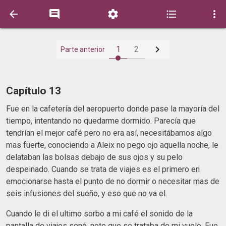






1
2
Parte anterior
Capítulo 13
Fue en la cafetería del aeropuerto donde pase la mayoría del
tiempo, intentando no quedarme dormido. Parecía que
tendrían el mejor café pero no era así, necesitábamos algo
mas fuerte, conociendo a Aleix no pego ojo aquella noche, le
delataban las bolsas debajo de sus ojos y su pelo
despeinado. Cuando se trata de viajes es el primero en
emocionarse hasta el punto de no dormir o necesitar mas de
seis infusiones del sueño, y eso que no va el.
Cuando le di el ultimo sorbo a mi café el sonido de la
pantalla de viajes sonó, note que se trataba de mi vuelo. Fue