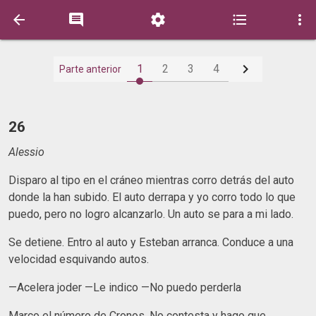






1
2
3
4
Parte anterior
26
Alessio
Disparo al tipo en el cráneo mientras corro detrás del auto
donde la han subido. El auto derrapa y yo corro todo lo que
puedo, pero no logro alcanzarlo. Un auto se para a mi lado.
Se detiene. Entro al auto y Esteban arranca. Conduce a una
velocidad esquivando autos.
—Acelera joder —Le indico —No puedo perderla
Marco el número de Cronos. No contesta y hago que