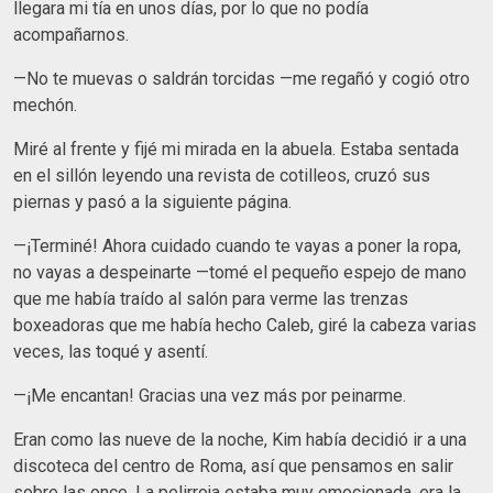
llegara mi tía en unos días, por lo que no podía
acompañarnos.
—No te muevas o saldrán torcidas —me regañó y cogió otro
mechón.
Miré al frente y fijé mi mirada en la abuela. Estaba sentada
en el sillón leyendo una revista de cotilleos, cruzó sus
piernas y pasó a la siguiente página.
—¡Terminé! Ahora cuidado cuando te vayas a poner la ropa,
no vayas a despeinarte —tomé el pequeño espejo de mano
que me había traído al salón para verme las trenzas
boxeadoras que me había hecho Caleb, giré la cabeza varias
veces, las toqué y asentí.
—¡Me encantan! Gracias una vez más por peinarme.
Eran como las nueve de la noche, Kim había decidió ir a una
discoteca del centro de Roma, así que pensamos en salir
sobre las once. La pelirroja estaba muy emocionada, era la