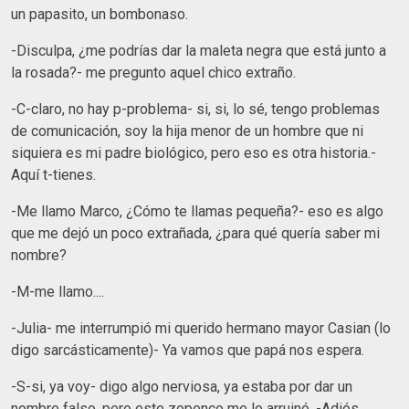
un papasito, un bombonaso.
-Disculpa, ¿me podrías dar la maleta negra que está junto a
la rosada?- me pregunto aquel chico extraño.
-C-claro, no hay p-problema- si, si, lo sé, tengo problemas
de comunicación, soy la hija menor de un hombre que ni
siquiera es mi padre biológico, pero eso es otra historia.-
Aquí t-tienes.
-Me llamo Marco, ¿Cómo te llamas pequeña?- eso es algo
que me dejó un poco extrañada, ¿para qué quería saber mi
nombre?
-M-me llamo....
-Julia- me interrumpió mi querido hermano mayor Casian (lo
digo sarcásticamente)- Ya vamos que papá nos espera.
-S-si, ya voy- digo algo nerviosa, ya estaba por dar un
nombre falso, pero este zopenco me lo arruinó. -Adiós