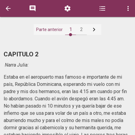






1
2
Parte anterior
CAPITULO 2
Narra Julia:
Estaba en el aeropuerto mas famoso e importante de mi
país, República Dominicana, esperando mi vuelo con mi
padre y mis dos hermanos, eran las 4:15 am cuando por fin
lo abordamos. Cuando el avión despegó eran las 4:45 am.
No habían pasado ni 10 minutos y ya quería bajar de ese
infierno que se usa para volar de un país a otro, me estaba
aburriendo mucho y para el colmo de mis males no podía
dormir gracias al cabernicola y su hermanita querida, me
estaban haciendo imposible el viaje. Las peores tres horas