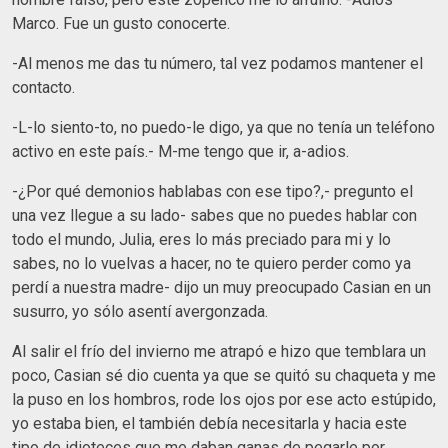
Marco. Fue un gusto conocerte.
-Al menos me das tu número, tal vez podamos mantener el
contacto.
-L-lo siento-to, no puedo-le digo, ya que no tenía un teléfono
activo en este país.- M-me tengo que ir, a-adios.
-¿Por qué demonios hablabas con ese tipo?,- pregunto el
una vez llegue a su lado- sabes que no puedes hablar con
todo el mundo, Julia, eres lo más preciado para mi y lo
sabes, no lo vuelvas a hacer, no te quiero perder como ya
perdí a nuestra madre- dijo un muy preocupado Casian en un
susurro, yo sólo asentí avergonzada.
Al salir el frío del invierno me atrapó e hizo que temblara un
poco, Casian sé dio cuenta ya que se quitó su chaqueta y me
la puso en los hombros, rode los ojos por ese acto estúpido,
yo estaba bien, el también debía necesitarla y hacia este
tipo de idioteces que me daban ganas de pegarle por