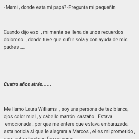
-Mami , donde esta mi papá?-Pregunta mi pequeñin .
Cuando dijo eso , mi mente se llena de unos recuerdos
doloroso , donde tuve que sufrir sola y con ayuda de mis
padres .....
Cuatro años atrás......
Me llamo Laura Williams , soy una persona de tez blanca,
ojos color miel , y cabello marrón castaño . Estava
emocionada , por que me entere que estava embarazada,
esta noticia si que le alegrara a Marcos , el es mi prometido ,
pero antes tambien fue mi novio .