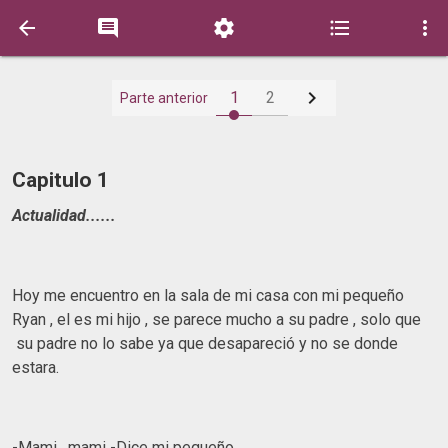






1
2
Parte anterior
Capitulo 1
Actualidad......
Hoy me encuentro en la sala de mi casa con mi pequeño
Ryan , el es mi hijo , se parece mucho a su padre , solo que
su padre no lo sabe ya que desapareció y no se donde
estara.
-Mami , mami -Dice mi pequeño