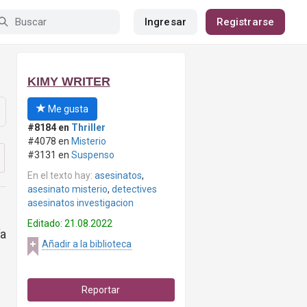
Ingresar
Registrarse
KIMY WRITER
Me gusta
#8184 en
Thriller
#4078 en
Misterio
#3131 en
Suspenso
En el texto hay:
asesinatos
,
asesinato misterio
,
detectives
asesinatos investigacion
Editado: 21.08.2022
ía
Añadir a la biblioteca
Reportar