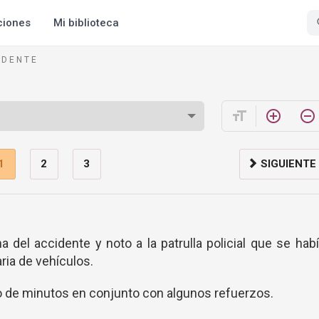
ciones
Mi biblioteca
 D E N T E
format_size
add_circle_outline
remove_circle_outline
1
2
3
SIGUIENTE
a del accidente y noto a la patrulla policial que se hab
ria de vehículos.
cabo de minutos en conjunto con algunos refuerzos.