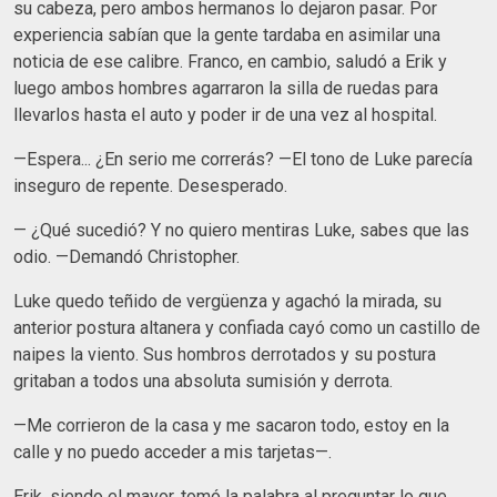
su cabeza, pero ambos hermanos lo dejaron pasar. Por
experiencia sabían que la gente tardaba en asimilar una
noticia de ese calibre. Franco, en cambio, saludó a Erik y
luego ambos hombres agarraron la silla de ruedas para
llevarlos hasta el auto y poder ir de una vez al hospital.
—Espera... ¿En serio me correrás? —El tono de Luke parecía
inseguro de repente. Desesperado.
— ¿Qué sucedió? Y no quiero mentiras Luke, sabes que las
odio. —Demandó Christopher.
Luke quedo teñido de vergüenza y agachó la mirada, su
anterior postura altanera y confiada cayó como un castillo de
naipes la viento. Sus hombros derrotados y su postura
gritaban a todos una absoluta sumisión y derrota.
—Me corrieron de la casa y me sacaron todo, estoy en la
calle y no puedo acceder a mis tarjetas—.
Erik, siendo el mayor, tomó la palabra al preguntar lo que