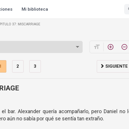
ciones
Mi biblioteca
PITULO 37: MISCARRIAGE
format_size
add_circle_outline
remove_circle_outline
1
2
3
SIGUIENTE
RIAGE
el bar. Alexander quería acompañarlo, pero Daniel no 
ero aún no sabía por qué se sentía tan extraño.