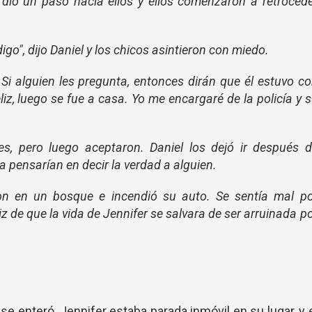
 dio un paso hacia ellos y ellos comenzaron a retroced
digo", dijo Daniel y los chicos asintieron con miedo.
 Si alguien les pregunta, entonces dirán que él estuvo c
iz, luego se fue a casa. Yo me encargaré de la policía y 
es, pero luego aceptaron. Daniel los dejó ir después 
a pensarían en decir la verdad a alguien.
eon en un bosque e incendió su auto. Se sentía mal po
iz de que la vida de Jennifer se salvara de ser arruinada p
e enteró. Jennifer estaba parada inmóvil en su lugar, y 