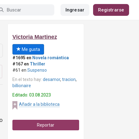
Ingresar
Registrarse
Victoria Martinez
Me gusta
#1695 en
Novela romántica
#167 en
Thriller
#61 en
Suspenso
En el texto hay:
desamor
,
tracion
,
billionaire
Editado: 03.08.2023
Añadir a la biblioteca
lo
Reportar