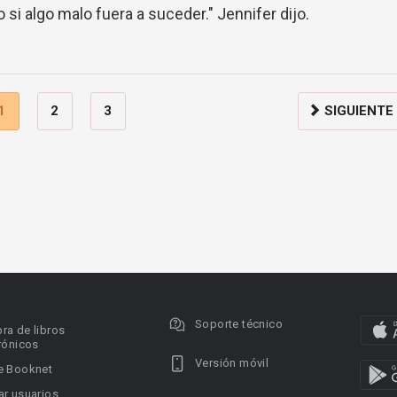
si algo malo fuera a suceder." Jennifer dijo.
1
2
3
SIGUIENTE
Soporte técnico
ra de libros
rónicos
Versión móvil
e Booknet
r usuarios