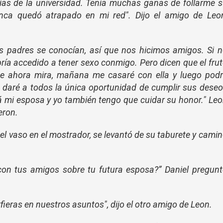
 días de la universidad. Tenía muchas ganas de follarme 
nca quedó atrapado en mi red". Dijo el amigo de Leon
os padres se conocían, así que nos hicimos amigos. Si 
ría accedido a tener sexo conmigo. Pero dicen que el fru
que ahora mira, mañana me casaré con ella y luego pod
es daré a todos la única oportunidad de cumplir sus dese
á mi esposa y yo también tengo que cuidar su honor." Le
eron.
el vaso en el mostrador, se levantó de su taburete y cami
con tus amigos sobre tu futura esposa?” Daniel pregun
rfieras en nuestros asuntos", dijo el otro amigo de Leon.