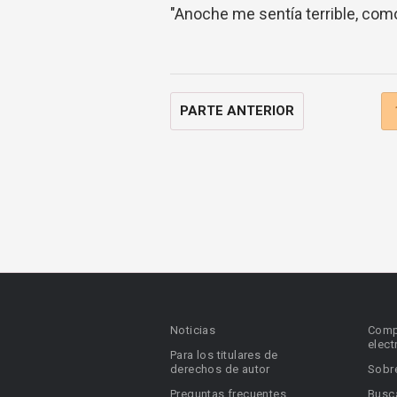
"Anoche me sentía terrible, como 
PARTE ANTERIOR
Noticias
Comp
elect
Para los titulares de
derechos de autor
Sobr
Preguntas frecuentes
Busca