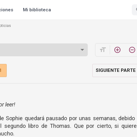
ciones
Mi biblioteca
oticias
format_size
add_circle_outline
remove_circle_outline
1
SIGUIENTE PARTE
r leer!
 de Sophie quedará pausado por unas semanas, debido 
 segundo libro de Thomas. Que por cierto, si quiere
 mucho.