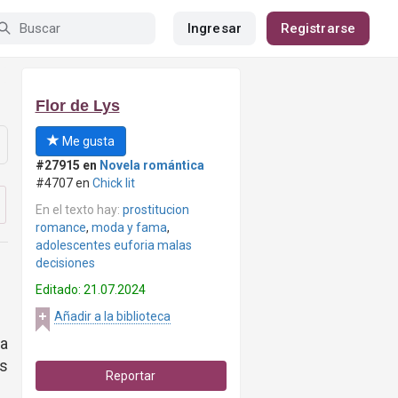
Ingresar
Registrarse
Flor de Lys
Me gusta
#27915 en
Novela romántica
#4707 en
Chick lit
En el texto hay:
prostitucion
romance
,
moda y fama
,
adolescentes euforia malas
decisiones
Editado: 21.07.2024
Añadir a la biblioteca
a
s
Reportar