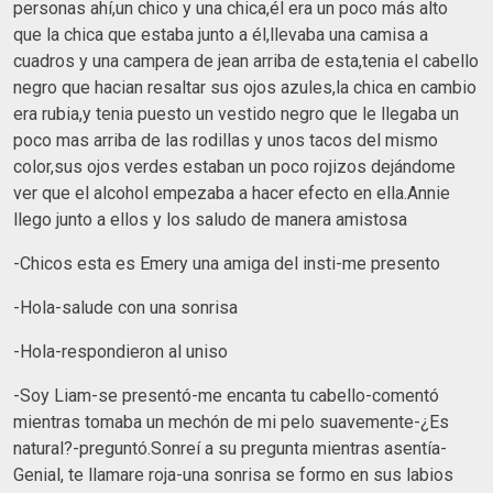
personas ahí,un chico y una chica,él era un poco más alto
que la chica que estaba junto a él,llevaba una camisa a
cuadros y una campera de jean arriba de esta,tenia el cabello
negro que hacian resaltar sus ojos azules,la chica en cambio
era rubia,y tenia puesto un vestido negro que le llegaba un
poco mas arriba de las rodillas y unos tacos del mismo
color,sus ojos verdes estaban un poco rojizos dejándome
ver que el alcohol empezaba a hacer efecto en ella.Annie
llego junto a ellos y los saludo de manera amistosa
-Chicos esta es Emery una amiga del insti-me presento
-Hola-salude con una sonrisa
-Hola-respondieron al uniso
-Soy Liam-se presentó-me encanta tu cabello-comentó
mientras tomaba un mechón de mi pelo suavemente-¿Es
natural?-preguntó.Sonreí a su pregunta mientras asentía-
Genial, te llamare roja-una sonrisa se formo en sus labios