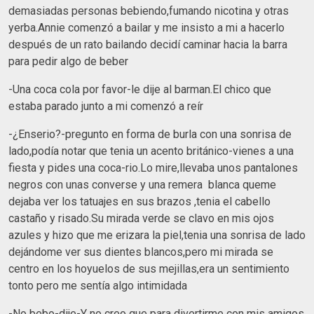
demasiadas personas bebiendo,fumando nicotina y otras
yerba.Annie comenzó a bailar y me insisto a mi a hacerlo
después de un rato bailando decidí caminar hacia la barra
para pedir algo de beber
-Una coca cola por favor-le dije al barman.El chico que
estaba parado junto a mi comenzó a reír
-¿Enserio?-pregunto en forma de burla con una sonrisa de
lado,podía notar que tenia un acento británico-vienes a una
fiesta y pides una coca-rio.Lo mire,llevaba unos pantalones
negros con unas converse y una remera blanca queme
dejaba ver los tatuajes en sus brazos ,tenia el cabello
castaño y risado.Su mirada verde se clavo en mis ojos
azules y hizo que me erizara la piel,tenia una sonrisa de lado
dejándome ver sus dientes blancos,pero mi mirada se
centro en los hoyuelos de sus mejillas,era un sentimiento
tonto pero me sentía algo intimidada
-No bebo-dije-Y no creo que para divertirme con mis amigos