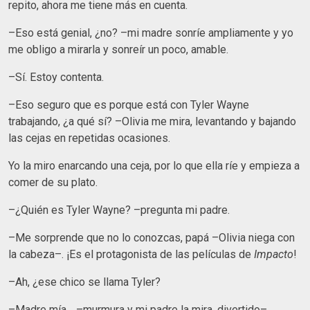
repito, ahora me tiene más en cuenta.
–Eso está genial, ¿no? –mi madre sonríe ampliamente y yo
me obligo a mirarla y sonreír un poco, amable.
–Sí. Estoy contenta.
–Eso seguro que es porque está con Tyler Wayne
trabajando, ¿a qué sí? –Olivia me mira, levantando y bajando
las cejas en repetidas ocasiones.
Yo la miro enarcando una ceja, por lo que ella ríe y empieza a
comer de su plato.
–¿Quién es Tyler Wayne? –pregunta mi padre.
–Me sorprende que no lo conozcas, papá –Olivia niega con
la cabeza–. ¡Es el protagonista de las películas de
Impacto
!
–Ah, ¿ese chico se llama Tyler?
–Madre mía… –murmura y mi padre la mira, divertido–.