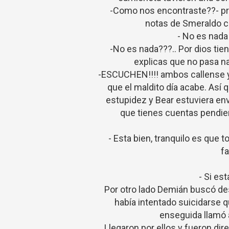
-Como nos encontraste??- pre
notas de Smeraldo c
- No es nada
-No es nada???.. Por dios ti
explicas que no pasa na
-ESCUCHEN!!!! ambos callense y
que el maldito día acabe. Así
estupidez y Bear estuviera env
que tienes cuentas pendien
- Esta bien, tranquilo es que 
f
- Si es
Por otro lado Demián buscó d
había intentado suicidarse
enseguida llamó 
Llegaron por ellos y fueron dir