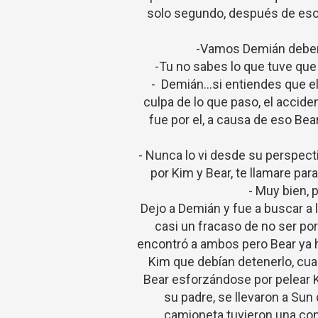
solo segundo, después de eso
-Vamos Demián debería
-Tu no sabes lo que tuve que
- Demián...si entiendes que e
culpa de lo que paso, el accid
fue por el, a causa de eso Bea
- Nunca lo vi desde su perspect
por Kim y Bear, te llamare par
- Muy bien, 
Dejo a Demián y fue a buscar a 
casi un fracaso de no ser po
encontró a ambos pero Bear ya h
Kim que debían detenerlo, cuan
Bear esforzándose por pelear K
su padre, se llevaron a Sun 
camioneta tuvieron una con