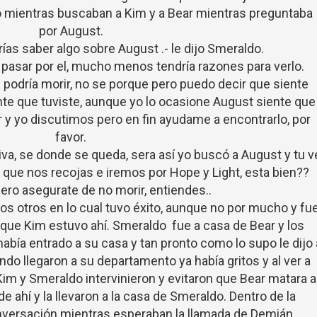
 mientras buscaban a Kim y a Bear mientras preguntaba
por August.
s saber algo sobre August .- le dijo Smeraldo.
 pasar por el, mucho menos tendría razones para verlo.
l podría morir, no se porque pero puedo decir que siente
ente que tuviste, aunque yo lo ocasione August siente que
r y yo discutimos pero en fin ayudame a encontrarlo, por
favor.
iva, se donde se queda, sera así yo buscó a August y tu v
a que nos recojas e iremos por Hope y Light, esta bien??
pero asegurate de no morir, entiendes..
los otros en lo cual tuvo éxito, aunque no por mucho y fu
rque Kim estuvo ahí. Smeraldo fue a casa de Bear y los
abía entrado a su casa y tan pronto como lo supo le dijo 
do llegaron a su departamento ya había gritos y al ver a
im y Smeraldo intervinieron y evitaron que Bear matara a
de ahí y la llevaron a la casa de Smeraldo. Dentro de la
versación mientras esperaban la llamada de Demián.