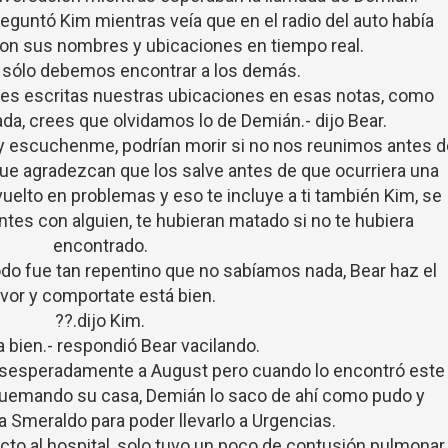
guntó Kim mientras veía que en el radio del auto había
on sus nombres y ubicaciones en tiempo real.
 sólo debemos encontrar a los demás.
enes escritas nuestras ubicaciones en esas notas, como
da, crees que olvidamos lo de Demián.- dijo Bear.
 escuchenme, podrían morir si no nos reunimos antes d
 que agradezcan que los salve antes de que ocurriera una
uelto en problemas y eso te incluye a ti también Kim, se
tes con alguien, te hubieran matado si no te hubiera
encontrado.
todo fue tan repentino que no sabíamos nada, Bear haz el
avor y comportate está bien.
??.dijo Kim.
ta bien.- respondió Bear vacilando.
esesperadamente a August pero cuando lo encontró este
 quemando su casa, Demián lo saco de ahí como pudo y
a Smeraldo para poder llevarlo a Urgencias.
ecto al hospital, solo tuvo un poco de contusión pulmonar