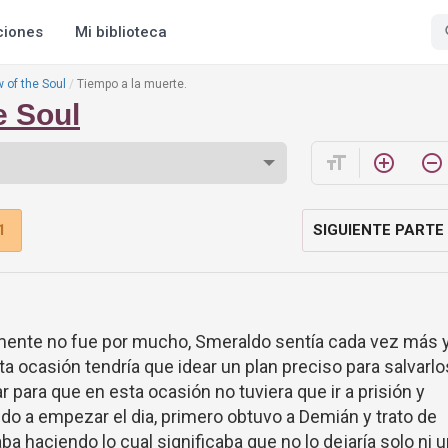
ciones
Mi biblioteca
 of the Soul
Tiempo a la muerte.
e Soul
format_size
add_circle_outline
remove_circle_outline
1
SIGUIENTE PARTE
ente no fue por mucho, Smeraldo sentía cada vez más 
ta ocasión tendría que idear un plan preciso para salvarlo
ar para que en esta ocasión no tuviera que ir a prisión y
ndo a empezar el dia, primero obtuvo a Demián y trato de
aba haciendo lo cual significaba que no lo dejaría solo ni 