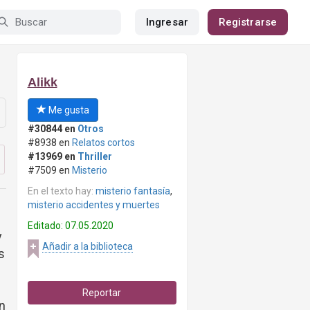
Ingresar
Registrarse
Alikk
Me gusta
#30844 en
Otros
#8938 en
Relatos cortos
#13969 en
Thriller
#7509 en
Misterio
En el texto hay:
misterio fantasía
,
misterio accidentes y muertes
Editado: 07.05.2020
y
Añadir a la biblioteca
s
Reportar
un