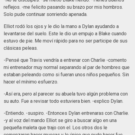
reflejos. -me felicito pasando su brazo por mis hombros.
Solo pude continuar sonriendo apenada.
Elliot rodó los ojos y le dio la mano a Dylan ayudando a
levantarse del suelo. Este le dio un empujo a Blake cuando
estuvo de pie. Me moví rápido para no ser participe de sus
clásicas peleas.
-Pensé que Travis vendría a entrenar con Charlie -comento
mi entrenador muy normal separando al par de hombres que
estaban peleando como si fueran unos niños pequeños. Sin
hacer el mínimo esfuerzo.
-Así era, pero al parecer su abuela tuvo algún problema con
su auto. Fue a revisar todo estuviera bien. -explico Dylan.
-Entiendo. -suspiro. -Entonces Dylan entrenaras con Charlie.
-y al voz del mando Elliot se giro a buscar algo en una
pequeña maleta que trajo con el. Los otros dos le
comenzaron hacer muecas y lo único que pude hacer fue