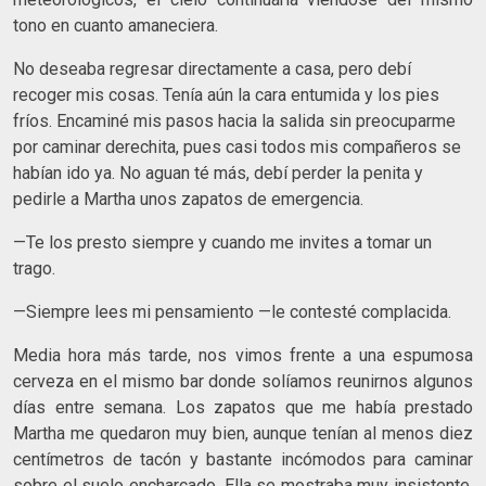
tono en cuanto amaneciera.
No deseaba regresar directamente a casa, pero debí
recoger mis cosas. Tenía aún la cara entumida y los pies
fríos. Encaminé mis pasos hacia la salida sin preocuparme
por caminar derechi­ta, pues casi todos mis compañeros se
habían ido ya. No aguan té más, debí perder la penita y
pedirle a Martha unos zapatos de emergencia.
—Te los presto siempre y cuando me invites a tomar un
trago.
—Siempre lees mi pensamiento —le contesté complacida.
Media hora más tarde, nos vimos frente a una espumosa
cerve­za en el mismo bar donde solíamos reunirnos algunos
días entre semana. Los zapatos que me había prestado
Martha me quedaron muy bien, aunque tenían al menos diez
centímetros de tacón y bastante incómodos para caminar
sobre el suelo encharcado. Ella se mostraba muy insistente,