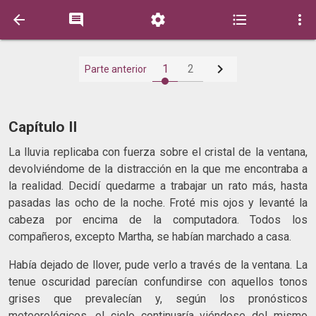






1
2
Parte anterior
Capítulo II
La lluvia replicaba con fuerza sobre el cristal de la ventana,
devolviéndome de la distracción en la que me encontraba a
la rea­lidad. Decidí quedarme a trabajar un rato más, hasta
pasadas las ocho de la noche. Froté mis ojos y levanté la
cabeza por encima de la computadora. Todos los
compañeros, excepto Martha, se habían marchado a casa.
Había dejado de llover, pude verlo a través de la ventana. La
tenue oscuridad parecían confundirse con aquellos tonos
grises que prevalecían y, según los pronósticos
meteorológicos, el cielo continuaría viéndose del mismo