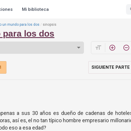
ciones
Mi biblioteca
Yo un mundo para los dos
sinopsis
 para los dos
format_size
add_circle_outline
remove_circle_outline
1
SIGUIENTE PARTE
 apenas a sus 30 años es dueño de cadenas de hoteles
ras, así es, el no tan típico hombre empresario millonari
todo eso a esa edad?