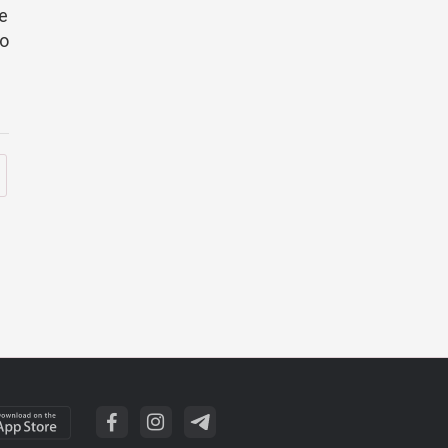
le
ro