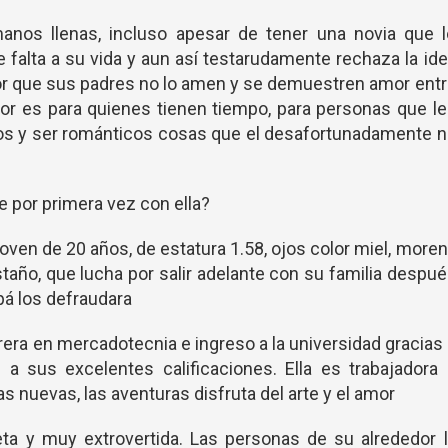
anos llenas, incluso apesar de tener una novia que l
le falta a su vida y aun así testarudamente rechaza la id
por que sus padres no lo amen y se demuestren amor ent
mor es para quienes tienen tiempo, para personas que l
s y ser románticos cosas que el desafortunadamente n
pe por primera vez con ella?
oven de 20 años, de estatura 1.58, ojos color miel, more
staño, que lucha por salir adelante con su familia despu
pá los defraudara
rrera en mercadotecnia e ingreso a la universidad gracias
a sus excelentes calificaciones. Ella es trabajadora 
s nuevas, las aventuras disfruta del arte y el amor
ta y muy extrovertida. Las personas de su alrededor 