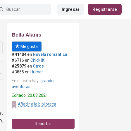
Ingresar
Registrarse
Bella Alanis
Me gusta
#41404 en
Novela romántica
#6716 en
Chick lit
#25879 en
Otros
#3855 en
Humor
En el texto hay:
grandes
aventuras
Editado: 20.03.2021
Añadir a la biblioteca
,
o,
Reportar