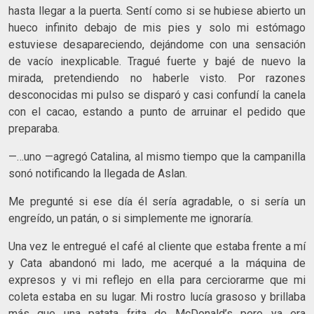
hasta llegar a la puerta. Sentí como si se hubiese abierto un
hueco infinito debajo de mis pies y solo mi estómago
estuviese desapareciendo, dejándome con una sensación
de vacío inexplicable. Tragué fuerte y bajé de nuevo la
mirada, pretendiendo no haberle visto. Por razones
desconocidas mi pulso se disparó y casi confundí la canela
con el cacao, estando a punto de arruinar el pedido que
preparaba.
—…uno —agregó Catalina, al mismo tiempo que la campanilla
sonó notificando la llegada de Aslan.
Me pregunté si ese día él sería agradable, o si sería un
engreído, un patán, o si simplemente me ignoraría.
Una vez le entregué el café al cliente que estaba frente a mí
y Cata abandonó mi lado, me acerqué a la máquina de
expresos y vi mi reflejo en ella para cerciorarme que mi
coleta estaba en su lugar. Mi rostro lucía grasoso y brillaba
más que una patata frita de McDonald’s pero ya era