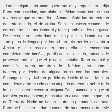
─Las sealgair sois unas guerreras muy especiales ─dijo
Ross con suavidad, sus plabras teñidas ahora con un tono
reverencial que sorprendió a Amara─. Sois las protectoras
de este mundo, el de arriba. Sois las únicas capaces de
enfrentaros a un ser inmortal y tener posibilidades de ganar.
De hecho, nos habéis dado mucho por culo durante siglos
─se pasó la lengua por los labios, sin perder de vista a
Amara y sus reacciones, pero ella se encontraba
completamente inmóvil, petrificada en el sitio, tratando de
procesar todo lo que el pixie le contaba. Ross suspiró y
continuó─. Verás, nosotros, los feéricos, no somos…
buenos
, por decirlo de alguna forma, con los mortales.
Supongo que ya habrás podido deducirlo tú sola. Muchos
consideran este mundo como un patio de recreo, sobre todo
los que no pertenecen a ninguna Casa, aunque los que sí
también, ya que, bueno, están atados a unas normas que los
de Tierra de Nadie no tienen… ─Amara parpadeó, confusa.
Ross se balanceó al darse cuenta de su desconcierto─ Me