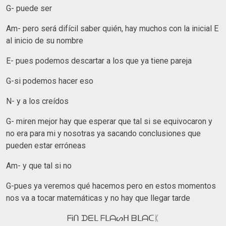
G- puede ser
Am- pero será difícil saber quién, hay muchos con la inicial E
al inicio de su nombre
E- pues podemos descartar a los que ya tiene pareja
G-si podemos hacer eso
N- y a los creídos
G- miren mejor hay que esperar que tal si se equivocaron y
no era para mi y nosotras ya sacando conclusiones que
pueden estar erróneas
Am- y que tal si no
G-pues ya veremos qué hacemos pero en estos momentos
nos va a tocar matemáticas y no hay que llegar tarde
ᖴᎥᑎ ᗪᗴᒪ ᖴᒪᗩᔕᕼ ᗷᒪᗩᑕᛕ