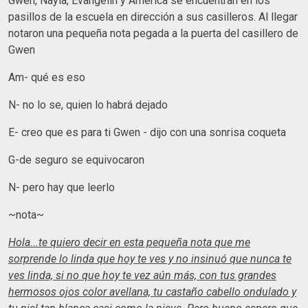
Gwen, Nayla, Evangelin y America se encuentran en los
pasillos de la escuela en dirección a sus casilleros. Al llegar
notaron una pequeña nota pegada a la puerta del casillero de
Gwen
Am- qué es eso
N- no lo se, quien lo habrá dejado
E- creo que es para ti Gwen - dijo con una sonrisa coqueta
G-de seguro se equivocaron
N- pero hay que leerlo
~nota~
Hola...te quiero decir en esta pequ
eña nota que me
sorprende lo linda que hoy te ves y no insinuó que nunca te
ves linda, si no que
hoy te vez aún más, con tus grandes
hermosos ojos color avellana, tu castaño cabello ondulado y