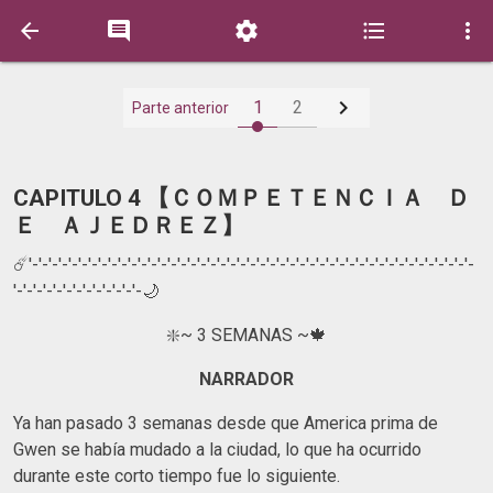






1
2
Parte anterior
CAPITULO 4 【 ＣＯＭＰＥＴＥＮＣＩＡ Ｄ
Ｅ ＡＪＥＤＲＥＺ】
☄️'-'-'-'-'-'-'-'-'-'-'-'-'-'-'-'-'-'-'-'-'-'-'-'-'-'-'-'-'-'-'-'-'-'-'-'-'-'-'-'-'-'-'-'-'-
'-'-'-'-'-'-'-'-'-'-'-'-'-🌙
❇️~ 3 SEMANAS ~🍁
NARRADOR
Ya han pasado 3 semanas desde que America prima de
Gwen se había mudado a la ciudad, lo que ha ocurrido
durante este corto tiempo fue lo siguiente.