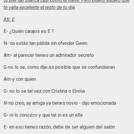
tu piel tan blanca casi como la nieve. Pero bueno espero que
te valla excelente el resto de tu día
Att: E
E- ¿Quién carajos es E ?
N- no estás tan pálida sin ofender Gwen
Am- al parecer tienes un admirador secreto
G-no lo se, como dije es posible que se confundieran
Am-y con quien
G- no lo se tal vez con Cristina o Emilia
N-no creo, ay amiga ya tienes novio - dijo emocionada
G- ni lo conozco y que tal si es un ella
E- en eso tienes razón, debe de ser alguien del salón