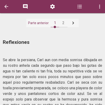






1
2
Parte anterior
Reflexiones
Se abre la persiana, Carl aun con media sonrisa dibujada en
su rostro anhela cada segundo que paso bajo las gotas de
agua ni tan caliente ni tan fría, toda su repetitiva vida se ve
mejora por tan solo esos pocos minutos que paso sobre
aquel piso regularmente resbaladizo. Carl se seca con su
toalla previamente preparada, se coloco una playera de color
verde y unos pantalones cortos de color azul. Se ve al
espejo solo para observar que la hermosa y pura sonrisa
que antes yacía en su rostro se ha desvanecido, ha sido