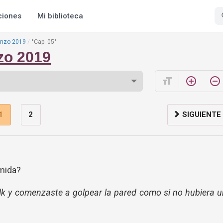
ciones
Mi biblioteca
enzo 2019
°Cap. 05°
zo 2019
format_size
add_circle_outline
remove_circle_outline
1
2
SIGUIENTE
mida?
lk y comenzaste a golpear la pared como si no hubiera 