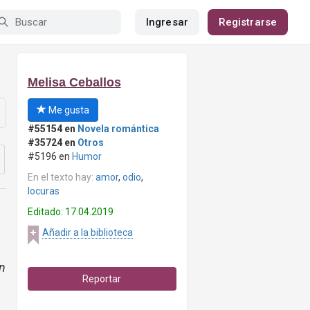
Ingresar
Registrarse
Melisa Ceballos
Me gusta
#55154 en
Novela romántica
#35724 en
Otros
#5196 en
Humor
En el texto hay:
amor
,
odio
,
locuras
Editado: 17.04.2019
Añadir a la biblioteca
un
Reportar