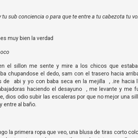
y tu sub conciencia o para que te entre a tu cabezota tu v
aes muy bien la verdad
poco
n el sillon me sente y mire a los chicos que estaba
aba chupandose el dedo, sam con el trasero hacia arri
 de abi y yo con baba seca en la mejilla , .ire hacia 
rabajadoras haciendo el desayuno , me levante y me fu
e, dios odio subir las escaleras por que no mejor una sil
 y entre al baño.
go la primera ropa que veo, una blusa de tiras corto col