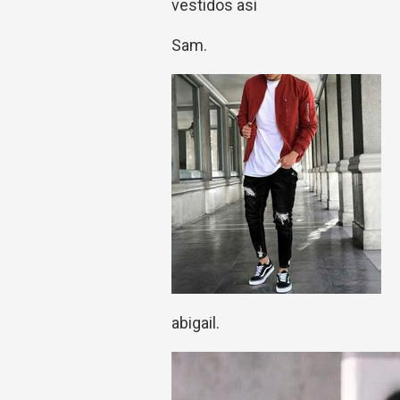
vestidos asi
Sam.
abigail.